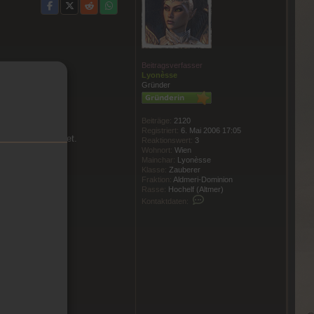
Beitragsverfasser
Lyonèsse
Gründer
Beiträge:
2120
Registriert:
6. Mai 2006 17:05
ier frei geschaltet.
Reaktionswert:
3
Wohnort:
Wien
Mainchar:
Lyonèsse
Klasse:
Zauberer
Fraktion:
Aldmeri-Dominion
Rasse:
Hochelf (Altmer)
Kontaktdaten von Lyonèsse
Kontaktdaten: