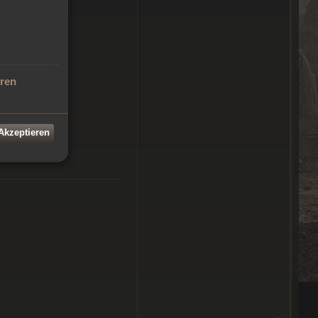
sw.)
eren
 Akzeptieren