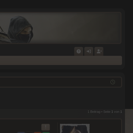
F
N
E
A
M
GI
Q
E
ST
L
RI
D
E
E
R
1 Beitrag • Seite
1
von
1
N
E
N