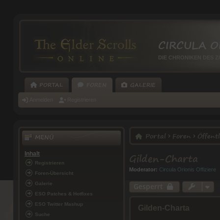
CIRCULA O
DIE CHRONIKEN DES Z
PORTAL
FOREN
GALERIE
Anmelden
Registrieren
Portal
Foren
Öffentl
MENÜ
Gilden-Charta
Inhalt
Registrieren
Moderator:
Circula Orionis Offiziere
Foren-Übersicht
Galerie
Gesperrt
ESO Patches & Hotfixes
ESO Twitter Mashup
Gilden-Charta
Suche