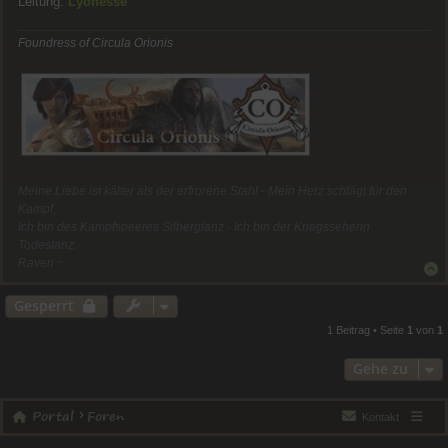
Leitung:
Lyonèsse
Foundress of Circula Orionis
Meine Liebe ist kälter als der erfrorene Stahl - Mein Herz schlägt für den
Kampf,
Ich bin des Kampfspeeres Silberglanz - Ich bin der Kriegsseherin
Todestanz.
Raven ~
Na
Gesperrt
1 Beitrag • Seite
1
von
1
Gehe zu
Portal
Foren
Kontakt