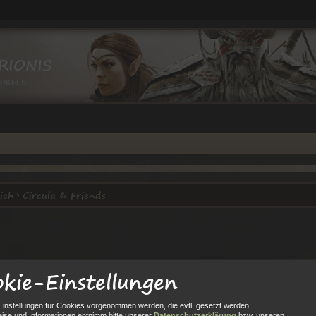
RIONIS
IRKELS
ich
Circula & Friends
kie-Einstellungen
Einstellungen für Cookies vorgenommen werden, die evtl. gesetzt werden.
ise und Informationen entnimm bitte unserer
Datenschutzerklärung
bzw. unseren