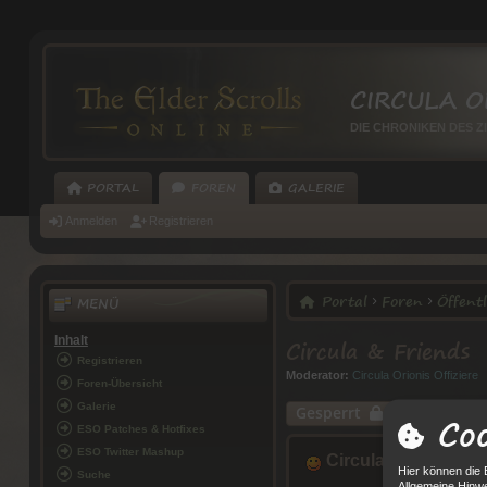
CIRCULA O
DIE CHRONIKEN DES Z
PORTAL
FOREN
GALERIE
Anmelden
Registrieren
Portal
Foren
Öffentl
MENÜ
Circula & Friends
Inhalt
Registrieren
Moderator:
Circula Orionis Offiziere
Foren-Übersicht
Galerie
Gesperrt
Coo
ESO Patches & Hotfixes
ESO Twitter Mashup
Circula & Friends
Hier können die 
Suche
Allgemeine Hinwe