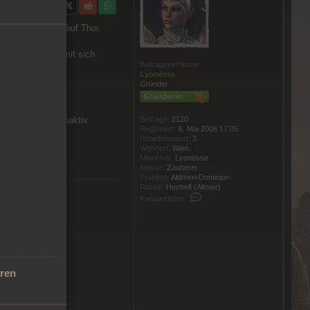
rgadin und AION auf Thor.
ier anführen, damit sich
Beitragsverfasser
Lyonèsse
Gründer
Beiträge:
2120
wahrscheinlich inaktiv
Registriert:
6. Mai 2006 17:05
Reaktionswert:
3
Wohnort:
Wien
Mainchar:
Lyonèsse
Klasse:
Zauberer
Fraktion:
Aldmeri-Dominion
Rasse:
Hochelf (Altmer)
Kontaktdaten von Lyonèsse
Kontaktdaten:
eren