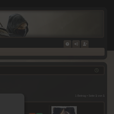
F
N
E
A
M
GI
Q
E
ST
L
RI
D
E
E
R
1 Beitrag • Seite
1
von
1
N
E
N