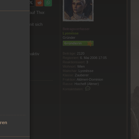
rgadin und AION auf Thor.
ier anführen, damit sich
Beitragsverfasser
Lyonèsse
Gründer
Beiträge:
2120
wahrscheinlich inaktiv
Registriert:
6. Mai 2006 17:05
Reaktionswert:
3
Wohnort:
Wien
Mainchar:
Lyonèsse
Klasse:
Zauberer
Fraktion:
Aldmeri-Dominion
Rasse:
Hochelf (Altmer)
Kontaktdaten von Lyonèsse
Kontaktdaten:
eren