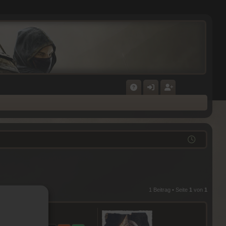
F
N
E
A
M
GI
Q
E
ST
L
RI
D
E
E
R
1 Beitrag • Seite
1
von
1
N
E
N