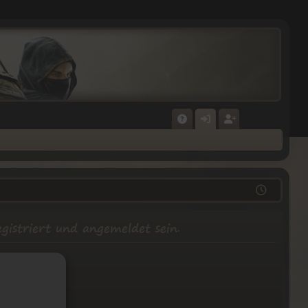
F
N
E
A
M
GI
Q
E
ST
L
RI
D
E
istriert und angemeldet sein.
E
R
N
E
N