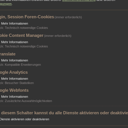
ngungen
.
Angemeldet bleiben
Meinen Online-Status während dieser Sitzung verbergen
gin, Session Foren-Cookies
(immer erforderlich)
▼
Mehr Informationen
ck
:
Technisch notwendige Cookies
okie Content Manager
(immer erforderlich)
▼
Mehr Informationen
striert sein, um dich anmelden zu können. Die Registrierung ist in wenigen Au
ck
:
Technisch notwendige Cookies
istration kann registrierten Benutzern auch zusätzliche Berechtigungen zuwe
ranslate
istrierst. Bitte beachte auch die jeweiligen Forenregeln, wenn du dich in die
▼
Mehr Informationen
enschutzerklärung
ck
:
Kompatible Erweiterungen
ogle Analytics
▼
Mehr Informationen
ck
:
Besucher-Statistiken
ogle Webfonts
▼
Mehr Informationen
ck
:
Zusätzliche Auswahlmöglichkeiten
 diesem Schalter kannst du alle Dienste aktivieren oder deaktivi
 Dienste aktivieren oder deaktivieren