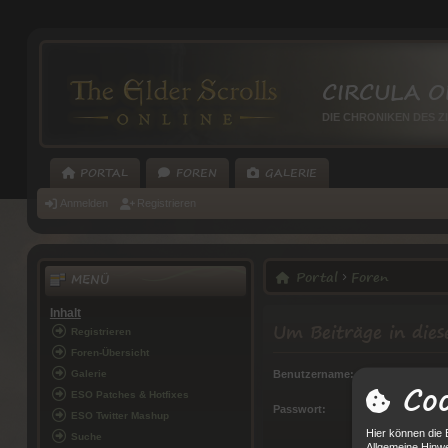
CIRCULA O
DIE CHRONIKEN DES Z
PORTAL
FOREN
GALERIE
Anmelden
Registrieren
Portal
Foren
MENÜ
Inhalt
Um Beiträge in dies
Registrieren
Foren-Übersicht
Benutzername:
Galerie
Coo
ESO Patches & Hotfixes
Passwort:
ESO Twitter Mashup
Hier können die 
Suche
Allgemeine Hinwe