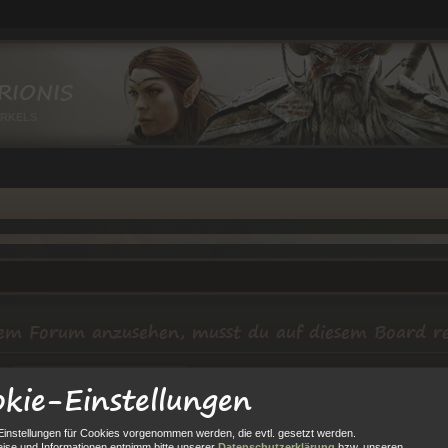
RIONIS
IRKELS
em Forum anzusehen, musst du auf diesem Board reg
kie-Einstellungen
Einstellungen für Cookies vorgenommen werden, die evtl. gesetzt werden.
Ich habe mein Passwort vergessen
ise und Informationen entnimm bitte unserer
Datenschutzerklärung
bzw. unseren