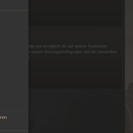
genblicken erledigt und ermöglicht dir, auf weitere Funktionen
isen. Beachte bitte unsere Nutzungsbedingungen und die verwandten
sem Board bewegst.
eren