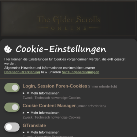
Cookie-Einstellungen
O
O
A
N
E
Anmelden
Registrieren
Hier können die Einstellungen für Cookies vorgenommen werden, die evtl. gesetzt
R
R
L
M
GI
werden.
Allgemeine Hinweise und Informationen entnimm bitte unserer
Portal
Foren
T
E
E
E
ST
Datenschutzerklärung
bzw. unseren
Nutzungsbedingungen
.
A
N
RI
L
RI
Alle Cookies löschen
Login, Session Foren-Cookies
(immer erforderlich)
L
E
D
E
▼
Mehr Informationen
Bist du dir sicher, dass du alle Cookies des Boards löschen möchtest?
Zweck
:
Technisch notwendige Cookies
E
R
Cookie Content Manager
(immer erforderlich)
N
E
▼
Mehr Informationen
N
Zweck
:
Technisch notwendige Cookies
Portal
Foren
GTranslate
Kontakt
▼
Mehr Informationen
Zweck
:
Kompatible Erweiterungen