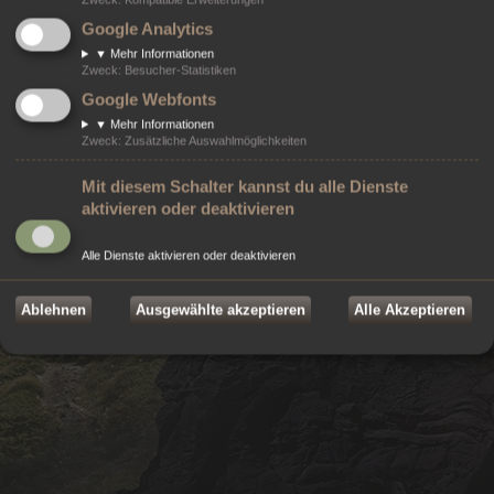
Powered by
phpBB
® Forum Software © phpBB Limited
Google Analytics
Style von
Arty
- Aktualisieren von MrGaby, Deutsche Übersetzung durch
phpBB.de
▼
Mehr Informationen
Modifikationen von ©
2026
Online-Werkstatt e.U.
- Weblösungen
Zweck
:
Besucher-Statistiken
©
2026 Markenzeichen von
ZeniMax Media Inc.
sind Eigentum ihrer jeweiligen
Google Webfonts
Rechteinhaber. Alle Rechte vorbehalten.
Datenschutz
|
Nutzungsbedingungen
▼
Mehr Informationen
Zweck
:
Zusätzliche Auswahlmöglichkeiten
Mit diesem Schalter kannst du alle Dienste
aktivieren oder deaktivieren
Alle Dienste aktivieren oder deaktivieren
Ablehnen
Ausgewählte akzeptieren
Alle Akzeptieren