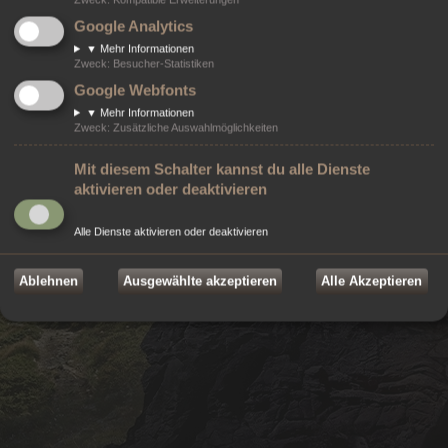
Powered by
phpBB
® Forum Software © phpBB Limited
Google Analytics
Style von
Arty
- Aktualisieren von MrGaby, Deutsche Übersetzung durch
phpBB.de
▼
Mehr Informationen
Modifikationen von ©
2026
Online-Werkstatt e.U.
- Weblösungen
Zweck
:
Besucher-Statistiken
©
2026 Markenzeichen von
ZeniMax Media Inc.
sind Eigentum ihrer jeweiligen
Google Webfonts
Rechteinhaber. Alle Rechte vorbehalten.
Datenschutz
|
Nutzungsbedingungen
▼
Mehr Informationen
Zweck
:
Zusätzliche Auswahlmöglichkeiten
Mit diesem Schalter kannst du alle Dienste
aktivieren oder deaktivieren
Alle Dienste aktivieren oder deaktivieren
Ablehnen
Ausgewählte akzeptieren
Alle Akzeptieren