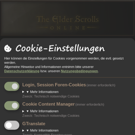
Cookie-Einstellungen
O
O
A
N
E
Anmelden
Registrieren
Hier können die Einstellungen für Cookies vorgenommen werden, die evtl. gesetzt
R
R
L
M
GI
werden.
Allgemeine Hinweise und Informationen entnimm bitte unserer
Portal
Foren
T
E
E
E
ST
Datenschutzerklärung
bzw. unseren
Nutzungsbedingungen
.
A
N
RI
L
RI
Alle Cookies löschen
Login, Session Foren-Cookies
(immer erforderlich)
L
E
D
E
▼
Mehr Informationen
Bist du dir sicher, dass du alle Cookies des Boards löschen möchtest?
Zweck
:
Technisch notwendige Cookies
E
R
Cookie Content Manager
(immer erforderlich)
N
E
▼
Mehr Informationen
N
Zweck
:
Technisch notwendige Cookies
Portal
Foren
GTranslate
Kontakt
▼
Mehr Informationen
Zweck
:
Kompatible Erweiterungen