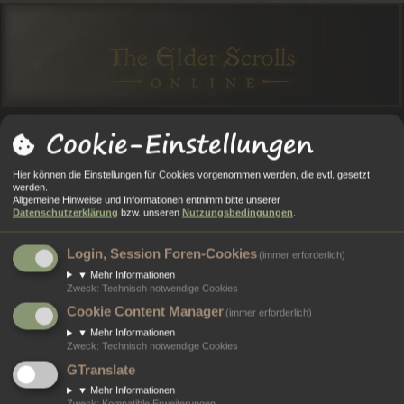
Cookie-Einstellungen
O
O
A
N
E
Anmelden
Registrieren
Hier können die Einstellungen für Cookies vorgenommen werden, die evtl. gesetzt
R
R
L
M
GI
werden.
Allgemeine Hinweise und Informationen entnimm bitte unserer
Portal
Foren
T
E
E
E
ST
Datenschutzerklärung
bzw. unseren
Nutzungsbedingungen
.
A
N
RI
L
RI
Alle Cookies löschen
Login, Session Foren-Cookies
(immer erforderlich)
L
E
D
E
▼
Mehr Informationen
Bist du dir sicher, dass du alle Cookies des Boards löschen möchtest?
Zweck
:
Technisch notwendige Cookies
E
R
Cookie Content Manager
(immer erforderlich)
N
E
▼
Mehr Informationen
N
Zweck
:
Technisch notwendige Cookies
Portal
Foren
GTranslate
Kontakt
▼
Mehr Informationen
Zweck
:
Kompatible Erweiterungen