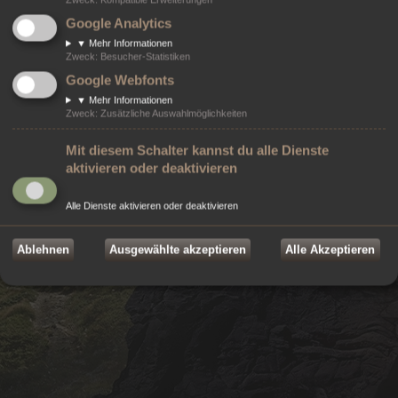
Powered by
phpBB
® Forum Software © phpBB Limited
Google Analytics
Style von
Arty
- Aktualisieren von MrGaby, Deutsche Übersetzung durch
phpBB.de
▼
Mehr Informationen
Modifikationen von ©
2026
Online-Werkstatt e.U.
- Weblösungen
Zweck
:
Besucher-Statistiken
©
2026 Markenzeichen von
ZeniMax Media Inc.
sind Eigentum ihrer jeweiligen
Google Webfonts
Rechteinhaber. Alle Rechte vorbehalten.
Datenschutz
|
Nutzungsbedingungen
▼
Mehr Informationen
Zweck
:
Zusätzliche Auswahlmöglichkeiten
Mit diesem Schalter kannst du alle Dienste
aktivieren oder deaktivieren
Alle Dienste aktivieren oder deaktivieren
Ablehnen
Ausgewählte akzeptieren
Alle Akzeptieren