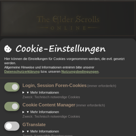
Cookie-Einstellungen
O
O
A
N
E
Anmelden
Registrieren
Hier können die Einstellungen für Cookies vorgenommen werden, die evtl. gesetzt
R
R
L
M
GI
werden.
Allgemeine Hinweise und Informationen entnimm bitte unserer
Portal
Foren
T
E
E
E
ST
Datenschutzerklärung
bzw. unseren
Nutzungsbedingungen
.
A
N
RI
L
RI
Alle Cookies löschen
Login, Session Foren-Cookies
(immer erforderlich)
L
E
D
E
▼
Mehr Informationen
Bist du dir sicher, dass du alle Cookies des Boards löschen möchtest?
Zweck
:
Technisch notwendige Cookies
E
R
Cookie Content Manager
(immer erforderlich)
N
E
▼
Mehr Informationen
N
Zweck
:
Technisch notwendige Cookies
Portal
Foren
GTranslate
Kontakt
▼
Mehr Informationen
Zweck
:
Kompatible Erweiterungen