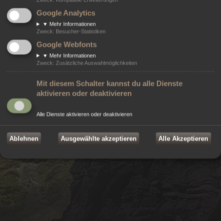
Powered by
phpBB
® Forum Software © phpBB Limited
Google Analytics
Style von
Arty
- Aktualisieren von MrGaby, Deutsche Übersetzung durch
phpBB.de
▼
Mehr Informationen
Modifikationen von ©
2026
Online-Werkstatt e.U.
- Weblösungen
Zweck
:
Besucher-Statistiken
©
2026 Markenzeichen von
ZeniMax Media Inc.
sind Eigentum ihrer jeweiligen
Google Webfonts
Rechteinhaber. Alle Rechte vorbehalten.
Datenschutz
|
Nutzungsbedingungen
▼
Mehr Informationen
Zweck
:
Zusätzliche Auswahlmöglichkeiten
Mit diesem Schalter kannst du alle Dienste
aktivieren oder deaktivieren
Alle Dienste aktivieren oder deaktivieren
Ablehnen
Ausgewählte akzeptieren
Alle Akzeptieren