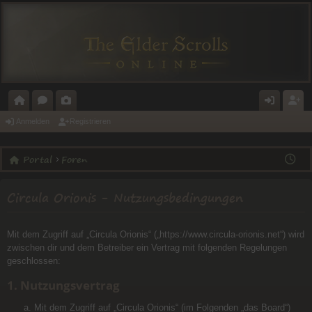
O
O
A
N
E
Anmelden
Registrieren
R
R
L
M
GI
Portal
Foren
T
E
E
E
ST
A
N
RI
L
RI
Circula Orionis - Nutzungsbedingungen
L
E
D
E
E
R
Mit dem Zugriff auf „Circula Orionis“ („https://www.circula-orionis.net“) wird
N
E
zwischen dir und dem Betreiber ein Vertrag mit folgenden Regelungen
geschlossen:
N
1. Nutzungsvertrag
Mit dem Zugriff auf „Circula Orionis“ (im Folgenden „das Board“)