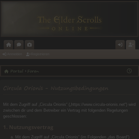
O
O
A
N
E
Anmelden
Registrieren
R
R
L
M
GI
Portal
Foren
T
E
E
E
ST
A
N
RI
L
RI
Circula Orionis - Nutzungsbedingungen
L
E
D
E
E
R
Mit dem Zugriff auf „Circula Orionis“ („https://www.circula-orionis.net“) wird
N
E
zwischen dir und dem Betreiber ein Vertrag mit folgenden Regelungen
geschlossen:
N
1. Nutzungsvertrag
Mit dem Zugriff auf „Circula Orionis“ (im Folgenden „das Board“)