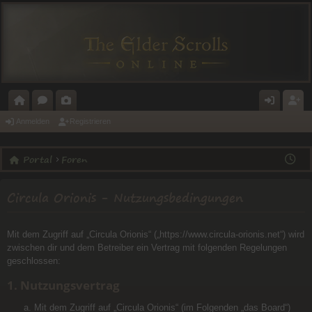
O
O
A
N
E
Anmelden
Registrieren
R
R
L
M
GI
Portal
Foren
T
E
E
E
ST
A
N
RI
L
RI
Circula Orionis - Nutzungsbedingungen
L
E
D
E
E
R
Mit dem Zugriff auf „Circula Orionis“ („https://www.circula-orionis.net“) wird
N
E
zwischen dir und dem Betreiber ein Vertrag mit folgenden Regelungen
geschlossen:
N
1. Nutzungsvertrag
Mit dem Zugriff auf „Circula Orionis“ (im Folgenden „das Board“)