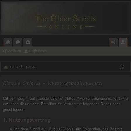
O
O
A
N
E
Anmelden
Registrieren
R
R
L
M
GI
Portal
Foren
T
E
E
E
ST
A
N
RI
L
RI
Circula Orionis - Nutzungsbedingungen
L
E
D
E
E
R
Mit dem Zugriff auf „Circula Orionis“ („https://www.circula-orionis.net“) wird
N
E
zwischen dir und dem Betreiber ein Vertrag mit folgenden Regelungen
geschlossen:
N
1. Nutzungsvertrag
Mit dem Zugriff auf „Circula Orionis“ (im Folgenden „das Board“)