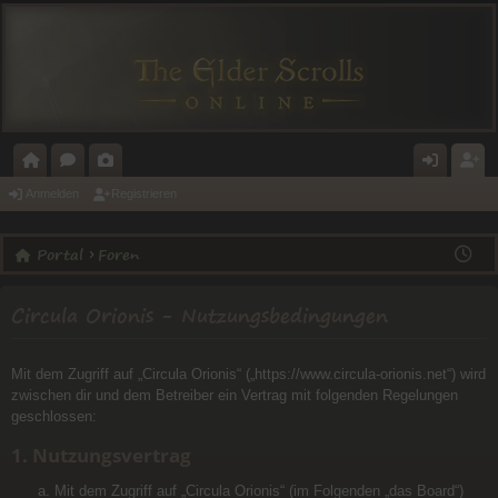
O
O
A
N
E
Anmelden
Registrieren
R
R
L
M
GI
Portal
Foren
T
E
E
E
ST
A
N
RI
L
RI
Circula Orionis - Nutzungsbedingungen
L
E
D
E
E
R
Mit dem Zugriff auf „Circula Orionis“ („https://www.circula-orionis.net“) wird
N
E
zwischen dir und dem Betreiber ein Vertrag mit folgenden Regelungen
geschlossen:
N
1. Nutzungsvertrag
Mit dem Zugriff auf „Circula Orionis“ (im Folgenden „das Board“)