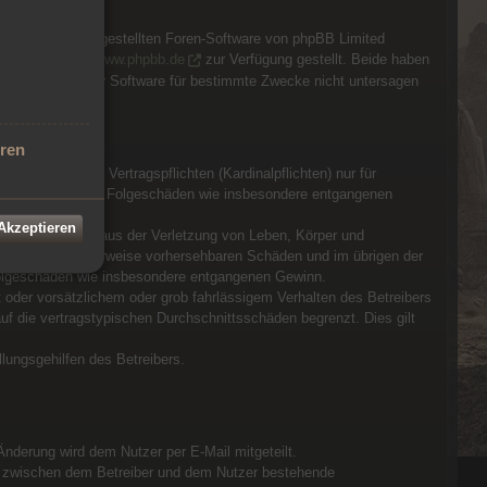
“ (GPL) bereitgestellten Foren-Software von phpBB Limited
Community unter
www.phpbb.de
zur Verfügung gestellt. Beide haben
ie Verwendung der Software für bestimmte Zwecke nicht untersagen
eren
g wesentlicher Vertragspflichten (Kardinalpflichten) nur für
 auch für mittelbare Folgeschäden wie insbesondere entgangenen
 Akzeptieren
der bei Schäden aus der Verletzung von Leben, Körper und
gsschluss typischerweise vorhersehbaren Schäden und im übrigen der
 Folgeschäden wie insbesondere entgangenen Gewinn.
oder vorsätzlichem oder grob fahrlässigem Verhalten des Betreibers
f die vertragstypischen Durchschnittsschäden begrenzt. Dies gilt
lungsgehilfen des Betreibers.
Änderung wird dem Nutzer per E-Mail mitgeteilt.
as zwischen dem Betreiber und dem Nutzer bestehende