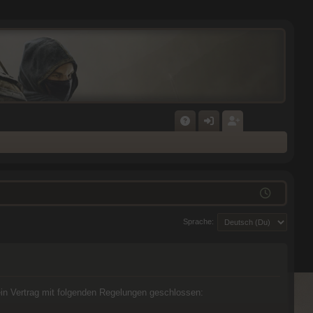
F
N
E
A
M
GI
Q
E
ST
L
RI
Sprache:
D
E
E
R
N
E
N
r ein Vertrag mit folgenden Regelungen geschlossen: