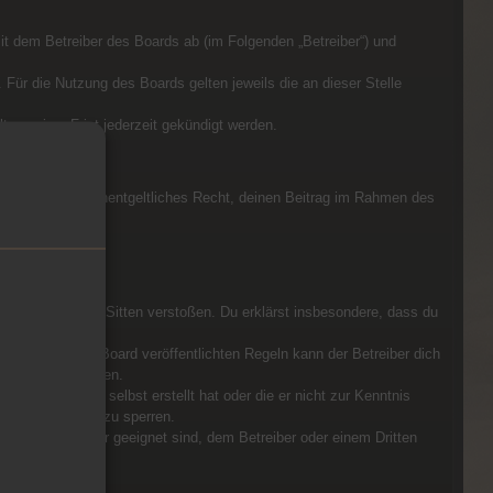
mit dem Betreiber des Boards ab (im Folgenden „Betreiber“) und
 Für die Nutzung des Boards gelten jeweils die an dieser Stelle
ung einer Frist jederzeit gekündigt werden.
eschränktes und unentgeltliches Recht, deinen Beitrag im Rahmen des
bestehen.
ht oder die guten Sitten verstoßen. Du erklärst insbesondere, dass du
n.
er anderer im Board veröffentlichten Regeln kann der Betreiber dich
ausverbot erteilen.
t, die er nicht selbst erstellt hat oder die er nicht zur Kenntnis
zu löschen oder zu sperren.
ln verstoßen oder geeignet sind, dem Betreiber oder einem Dritten