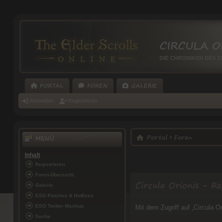
CIRCULA O
DIE CHRONIKEN DES Z
PORTAL
FOREN
GALERIE
Anmelden
Registrieren
Portal
Foren
MENÜ
Inhalt
Registrieren
Foren-Übersicht
Circula Orionis - Re
Galerie
ESO Patches & Hotfixes
ESO Twitter Mashup
Mit dem Zugriff auf „Circula O
Suche