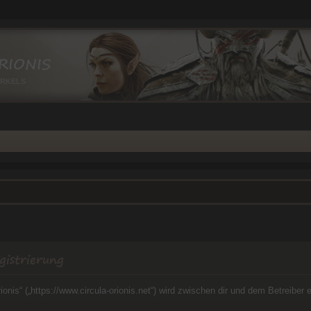
RIONIS
IRKELS
gistrierung
rionis“ („https://www.circula-orionis.net“) wird zwischen dir und dem Betreibe