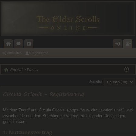
O
O
A
N
E
Anmelden
Registrieren
R
R
L
M
GI
Portal
Foren
T
E
E
E
ST
A
N
RI
L
RI
Sprache:
L
E
D
E
Circula Orionis - Registrierung
E
R
N
E
Mit dem Zugriff auf „Circula Orionis“ („https://www.circula-orionis.net“) wird
zwischen dir und dem Betreiber ein Vertrag mit folgenden Regelungen
N
geschlossen:
1. Nutzungsvertrag