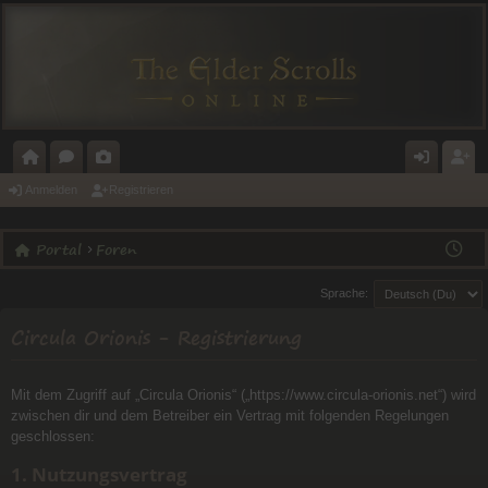
O
O
A
N
E
Anmelden
Registrieren
R
R
L
M
GI
Portal
Foren
T
E
E
E
ST
A
N
RI
L
RI
Sprache:
L
E
D
E
Circula Orionis - Registrierung
E
R
N
E
Mit dem Zugriff auf „Circula Orionis“ („https://www.circula-orionis.net“) wird
zwischen dir und dem Betreiber ein Vertrag mit folgenden Regelungen
N
geschlossen:
1. Nutzungsvertrag