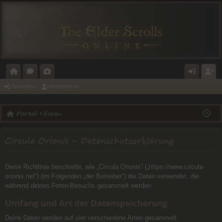
O
O
A
N
E
Anmelden
Registrieren
R
R
L
M
GI
Portal
Foren
T
E
E
E
ST
A
N
RI
L
RI
Circula Orionis - Datenschutzerklärung
L
E
D
E
E
R
Diese Richtlinie beschreibt, wie „Circula Orionis“ („https://www.circula-
N
E
orionis.net“) (im Folgenden „der Betreiber“) die Daten verwendet, die
während deines Foren-Besuchs gesammelt werden.
N
Umfang und Art der Datenspeicherung
Deine Daten werden auf vier verschiedene Arten gesammelt: