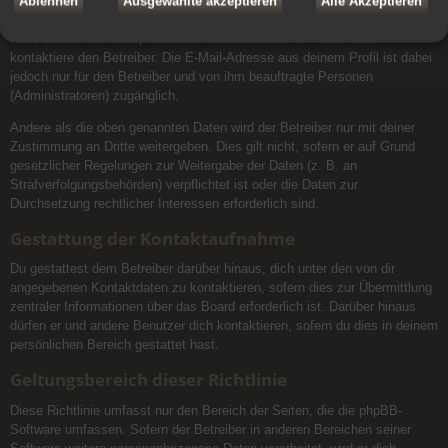
nur für einen eingeschränkten Nutzerkreis (z. B. andere registrierte
Ablehnen
Ausgewählte akzeptieren
Alle Akzeptieren
Benutzer, Administratoren etc.) zugänglich sind. Wenn du Fragen dazu
hast, suche nach entsprechenden Informationen im Forum oder
kontaktiere den Betreiber. Die E-Mail-Adresse aus deinem Profil ist dabei
jedoch nur für den Betreiber und von ihm beauftragte Personen
(Administratoren) zugänglich.
Andere als die oben genannten Daten wird der Betreiber nur mit deiner
Zustimmung an Dritte weitergeben. Dies gilt nicht, sofern er auf Grund
gesetzlicher Regelungen zur Weitergabe der Daten (z. B. an
Strafverfolgungsbehörden) verpflichtet ist oder die Daten zur
Durchsetzung rechtlicher Interessen erforderlich sind.
Gestattung der Kontaktaufnahme
Du gestattest dem Betreiber darüber hinaus, dich unter den von dir
angegebenen Kontaktdaten zu kontaktieren, sofern dies zur Übermittlung
zentraler Informationen über das Board erforderlich ist. Darüber hinaus
dürfen er und andere Benutzer dich kontaktieren, sofern du dies in deinem
persönlichen Bereich gestattet hast.
Geltungsbereich dieser Richtlinie
Diese Richtlinie umfasst nur den Bereich der Seiten, die die phpBB-
Software umfassen. Sofern der Betreiber in anderen Bereichen seiner