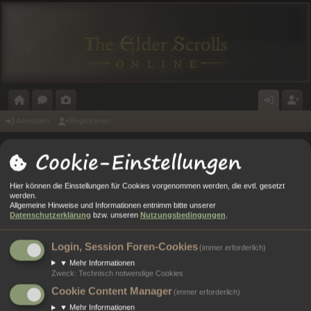
O
O
A
N
E
Anmelden
Registrieren
R
R
L
M
GI
Cookie-Einstellungen
Portal
Foren
T
E
E
E
ST
A
N
RI
L
RI
Hier können die Einstellungen für Cookies vorgenommen werden, die evtl. gesetzt
Anmelden
werden.
L
E
D
E
Allgemeine Hinweise und Informationen entnimm bitte unserer
Datenschutzerklärung
bzw. unseren
Nutzungsbedingungen
.
E
R
Benutzername:
N
E
Login, Session Foren-Cookies
(immer erforderlich)
Passwort:
▼
Mehr Informationen
N
Zweck
:
Technisch notwendige Cookies
Cookie Content Manager
Ich habe mein Passwort vergessen
(immer erforderlich)
▼
Mehr Informationen
Angemeldet bleiben