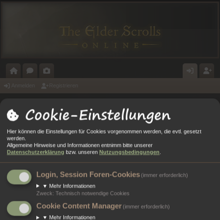
O
O
A
N
E
Anmelden
Registrieren
R
R
L
M
GI
Cookie-Einstellungen
Portal
Foren
T
E
E
E
ST
A
N
RI
L
RI
Hier können die Einstellungen für Cookies vorgenommen werden, die evtl. gesetzt
Anmelden
werden.
L
E
D
E
Allgemeine Hinweise und Informationen entnimm bitte unserer
Datenschutzerklärung
bzw. unseren
Nutzungsbedingungen
.
E
R
Benutzername:
N
E
Login, Session Foren-Cookies
(immer erforderlich)
Passwort:
▼
Mehr Informationen
N
Zweck
:
Technisch notwendige Cookies
Cookie Content Manager
Ich habe mein Passwort vergessen
(immer erforderlich)
▼
Mehr Informationen
Angemeldet bleiben