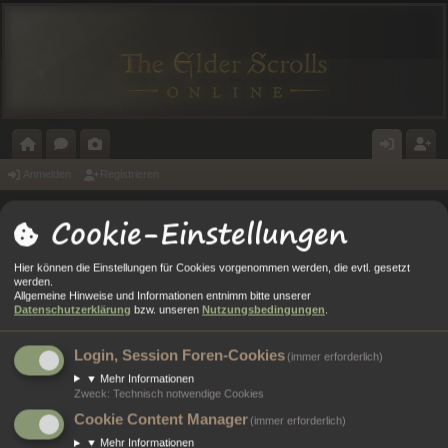
O
O
A
N
E
Anmelden
Registrieren
R
R
L
M
GI
Cookie-Einstellungen
Portal
Foren
T
E
E
E
ST
A
N
RI
L
RI
Hier können die Einstellungen für Cookies vorgenommen werden, die evtl. gesetzt
Anmelden
werden.
L
E
D
E
Allgemeine Hinweise und Informationen entnimm bitte unserer
Datenschutzerklärung
bzw. unseren
Nutzungsbedingungen
.
E
R
Benutzername:
N
E
Login, Session Foren-Cookies
(immer erforderlich)
Passwort:
▼
Mehr Informationen
N
Zweck
:
Technisch notwendige Cookies
Cookie Content Manager
Ich habe mein Passwort vergessen
(immer erforderlich)
▼
Mehr Informationen
Angemeldet bleiben