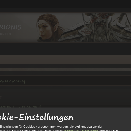
RIONIS
IRKELS
itter Mashup
p
ets by TESOnline_de
kie-Einstellungen
Einstellungen für Cookies vorgenommen werden, die evtl. gesetzt werden.
ise und Informationen entnimm bitte unserer
Datenschutzerklärung
bzw. unseren