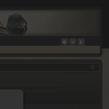
F
N
E
A
M
GI
Q
E
ST
L
RI
D
E
E
R
N
E
N