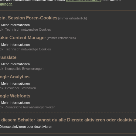
ngungen
.
gin, Session Foren-Cookies
(immer erforderlich)
▼
Mehr Informationen
ck
:
Technisch notwendige Cookies
okie Content Manager
(immer erforderlich)
▼
Mehr Informationen
ck
:
Technisch notwendige Cookies
ranslate
▼
Mehr Informationen
ck
:
Kompatible Erweiterungen
ogle Analytics
▼
Mehr Informationen
ck
:
Besucher-Statistiken
ogle Webfonts
▼
Mehr Informationen
ck
:
Zusätzliche Auswahlmöglichkeiten
 diesem Schalter kannst du alle Dienste aktivieren oder deaktivi
 Dienste aktivieren oder deaktivieren