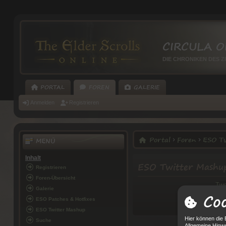
CIRCULA O
DIE CHRONIKEN DES Z
PORTAL
FOREN
GALERIE
Anmelden
Registrieren
Portal
Foren
ESO Tw
MENÜ
Inhalt
ESO Twitter Mashu
Registrieren
Foren-Übersicht
Twe
Galerie
Coo
ESO Patches & Hotfixes
ESO Twitter Mashup
Hier können die 
Suche
Allgemeine Hinwe