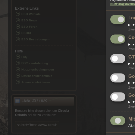
Nutzungsbedi
Externe Links
ESO Website
Lo
ESO News
ESO Foren
Zwe
ESOUI
Co
ESO Bestrebungen
Zwe
Hilfe
GT
FAQ
BBCode-Anleitung
Zwe
Nutzungsbedingungen
Go
Datenschutzrichtlinie
Admin kontaktieren
Zwe
Go
LINK ZU UNS
Zwe
Benutze bitte diesen Link um
Circula
Orionis
bei dir zu verlinken:
Mit
Alle