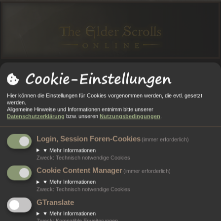
Cookie-Einstellungen
O
O
A
N
E
Anmelden
Registrieren
Hier können die Einstellungen für Cookies vorgenommen werden, die evtl. gesetzt
R
R
L
M
GI
werden.
Allgemeine Hinweise und Informationen entnimm bitte unserer
Portal
Foren
ESO Twitter Mashup
T
E
E
E
ST
Datenschutzerklärung
bzw. unseren
Nutzungsbedingungen
.
A
N
RI
L
RI
ESO Twitter Mashup
Login, Session Foren-Cookies
(immer erforderlich)
L
E
D
E
▼
Mehr Informationen
Tweets by TESOnline_de
Zweck
:
Technisch notwendige Cookies
E
R
Cookie Content Manager
(immer erforderlich)
N
E
▼
Mehr Informationen
N
Zweck
:
Technisch notwendige Cookies
GTranslate
Portal
Foren
Kontakt
▼
Mehr Informationen
Zweck
:
Kompatible Erweiterungen