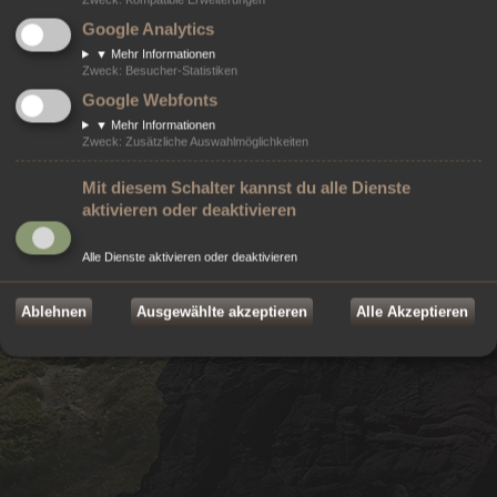
Powered by
phpBB
® Forum Software © phpBB Limited
Google Analytics
Style von
Arty
- Aktualisieren von MrGaby, Deutsche Übersetzung durch
phpBB.de
▼
Mehr Informationen
Modifikationen von ©
2026
Online-Werkstatt e.U.
- Weblösungen
Zweck
:
Besucher-Statistiken
©
2026 Markenzeichen von
ZeniMax Media Inc.
sind Eigentum ihrer jeweiligen
Google Webfonts
Rechteinhaber. Alle Rechte vorbehalten.
▼
Mehr Informationen
Datenschutz
|
Nutzungsbedingungen
Zweck
:
Zusätzliche Auswahlmöglichkeiten
Mit diesem Schalter kannst du alle Dienste
aktivieren oder deaktivieren
Alle Dienste aktivieren oder deaktivieren
Ablehnen
Ausgewählte akzeptieren
Alle Akzeptieren