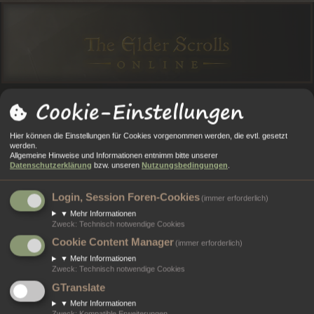
Cookie-Einstellungen
O
O
A
N
E
Anmelden
Registrieren
Hier können die Einstellungen für Cookies vorgenommen werden, die evtl. gesetzt
R
R
L
M
GI
werden.
Allgemeine Hinweise und Informationen entnimm bitte unserer
Portal
Foren
ESO Twitter Mashup
T
E
E
E
ST
Datenschutzerklärung
bzw. unseren
Nutzungsbedingungen
.
A
N
RI
L
RI
ESO Twitter Mashup
Login, Session Foren-Cookies
(immer erforderlich)
L
E
D
E
▼
Mehr Informationen
Tweets by TESOnline_de
Zweck
:
Technisch notwendige Cookies
E
R
Cookie Content Manager
(immer erforderlich)
N
E
▼
Mehr Informationen
N
Zweck
:
Technisch notwendige Cookies
GTranslate
Portal
Foren
Kontakt
▼
Mehr Informationen
Zweck
:
Kompatible Erweiterungen