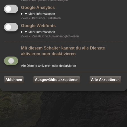
Powered by
phpBB
® Forum Software © phpBB Limited
Google Analytics
Style von
Arty
- Aktualisieren von MrGaby, Deutsche Übersetzung durch
phpBB.de
▼
Mehr Informationen
Modifikationen von ©
2026
Online-Werkstatt e.U.
- Weblösungen
Zweck
:
Besucher-Statistiken
©
2026 Markenzeichen von
ZeniMax Media Inc.
sind Eigentum ihrer jeweiligen
Google Webfonts
Rechteinhaber. Alle Rechte vorbehalten.
▼
Mehr Informationen
Datenschutz
|
Nutzungsbedingungen
Zweck
:
Zusätzliche Auswahlmöglichkeiten
Mit diesem Schalter kannst du alle Dienste
aktivieren oder deaktivieren
Alle Dienste aktivieren oder deaktivieren
Ablehnen
Ausgewählte akzeptieren
Alle Akzeptieren