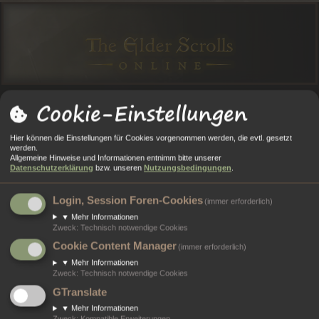
Cookie-Einstellungen
O
O
A
N
E
Anmelden
Registrieren
Hier können die Einstellungen für Cookies vorgenommen werden, die evtl. gesetzt
R
R
L
M
GI
werden.
Allgemeine Hinweise und Informationen entnimm bitte unserer
Portal
Foren
T
E
E
E
ST
Datenschutzerklärung
bzw. unseren
Nutzungsbedingungen
.
A
N
RI
L
RI
Information
Login, Session Foren-Cookies
(immer erforderlich)
L
E
D
E
▼
Mehr Informationen
Du bist leider nicht berechtigt, die Suche zu verwenden.
Zweck
:
Technisch notwendige Cookies
E
R
Cookie Content Manager
(immer erforderlich)
N
E
▼
Mehr Informationen
Portal
Foren
N
Kontakt
Zweck
:
Technisch notwendige Cookies
GTranslate
▼
Mehr Informationen
Powered by
phpBB
® Forum Software © phpBB Limited
Zweck
:
Kompatible Erweiterungen