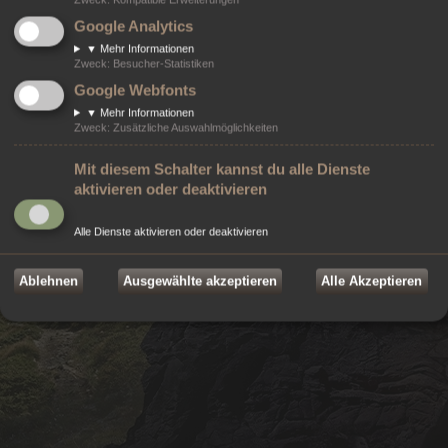
Style von
Arty
- Aktualisieren von MrGaby, Deutsche Übersetzung durch
phpBB.de
Google Analytics
Modifikationen von ©
2026
Online-Werkstatt e.U.
- Weblösungen
©
2026 Markenzeichen von
ZeniMax Media Inc.
sind Eigentum ihrer jeweiligen
▼
Mehr Informationen
Rechteinhaber. Alle Rechte vorbehalten.
Zweck
:
Besucher-Statistiken
Datenschutz
|
Nutzungsbedingungen
Google Webfonts
▼
Mehr Informationen
Zweck
:
Zusätzliche Auswahlmöglichkeiten
Mit diesem Schalter kannst du alle Dienste
aktivieren oder deaktivieren
Alle Dienste aktivieren oder deaktivieren
Ablehnen
Ausgewählte akzeptieren
Alle Akzeptieren