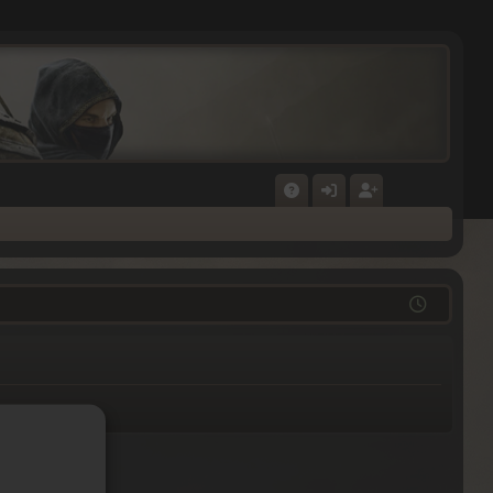
F
N
E
A
M
GI
Q
E
ST
L
RI
D
E
E
R
N
E
N