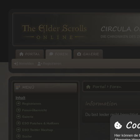
CIRCULA O
DIE CHRONIKEN DES Z
PORTAL
FOREN
GALERIE
Anmelden
Registrieren
Portal
Foren
MENÜ
Inhalt
Information
Registrieren
Foren-Übersicht
Du bist leider nicht berechtig
Galerie
Coo
ESO Patches & Hotfixes
ESO Twitter Mashup
Hier können die 
Suche
Allgemeine Hinwe