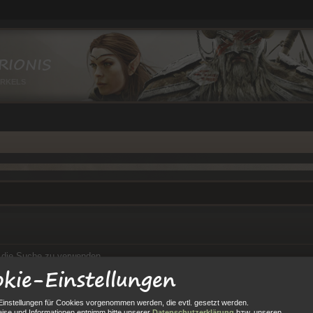
RIONIS
IRKELS
t, die Suche zu verwenden.
kie-Einstellungen
Einstellungen für Cookies vorgenommen werden, die evtl. gesetzt werden.
ise und Informationen entnimm bitte unserer
Datenschutzerklärung
bzw. unseren