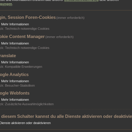
ngungen
.
gin, Session Foren-Cookies
(immer erforderlich)
▼
Mehr Informationen
ck
:
Technisch notwendige Cookies
okie Content Manager
(immer erforderlich)
▼
Mehr Informationen
ck
:
Technisch notwendige Cookies
ranslate
▼
Mehr Informationen
ck
:
Kompatible Erweiterungen
ogle Analytics
▼
Mehr Informationen
ck
:
Besucher-Statistiken
ogle Webfonts
▼
Mehr Informationen
ck
:
Zusätzliche Auswahlmöglichkeiten
 diesem Schalter kannst du alle Dienste aktivieren oder deaktivi
 Dienste aktivieren oder deaktivieren