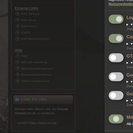
Nutzungsbedi
Externe Links
ESO Website
Lo
ESO News
ESO Foren
Zwe
ESOUI
Co
ESO Bestrebungen
Zwe
Hilfe
GT
FAQ
BBCode-Anleitung
Zwe
Nutzungsbedingungen
Go
Datenschutzrichtlinie
Admin kontaktieren
Zwe
Go
LINK ZU UNS
Zwe
Benutze bitte diesen Link um
Circula
Orionis
bei dir zu verlinken:
Mit
Alle