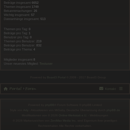
Beiträge insgesamt
6652
Themen insgesamt
1749
Bekanntmachungen:
26
Wichtig insgesamt:
57
Dateianhänge insgesamt:
513
Themen pro Tag:
0
Beiträge pro Tag:
1
Benutzer pro Tag:
0
Themen pro Benutzer:
219
Beiträge pro Benutzer:
832
Beiträge pro Thema:
4
Mitglieder insgesamt
8
Unser neuestes Mitglied:
Testuser
Powered by
Board3 Portal
© 2009 - 2017 Board3 Group
Portal
Foren
Kontakt
Powered by
phpBB
® Forum Software © phpBB Limited
Style von
Arty
- Aktualisieren von MrGaby, Deutsche Übersetzung durch
phpBB.de
Modifikationen von ©
2026
Online-Werkstatt e.U.
- Weblösungen
©
2026 Markenzeichen von
ZeniMax Media Inc.
sind Eigentum ihrer jeweiligen
Rechteinhaber. Alle Rechte vorbehalten.