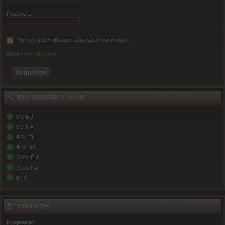
Passwort:
Mich bei jedem Besuch automatisch anmelden
Registriere dich jetzt!
ESO SERVER STATUS
PC EU
PC NA
PS4 EU
PS4 NA
Xbox EU
Xbox NA
PTS
STATISTIK
Insgesamt