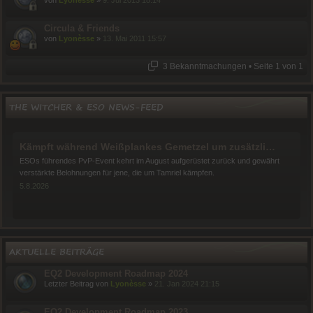
von
Lyonèsse
»
9. Jul 2013 18:14
Circula & Friends
von
Lyonèsse
»
13. Mai 2011 15:57
3 Bekanntmachungen • Seite
1
von
1
THE WITCHER & ESO NEWS-FEED
Kämpft während Weißplankes Gemetzel um zusätzliche Belohnungen
ESOs führendes PvP-Event kehrt im August aufgerüstet zurück und gewährt
verstärkte Belohnungen für jene, die um Tamriel kämpfen.
5.8.2026
Testet ESOs bevorstehende Abenteuer mit Update 51 auf dem öffentlichen Testserver
Update 51 ist jetzt auf dem öffentlichen Testserver für PC/Mac verfügbar und
ihr könnt uns dabei helfen, es auf die Probe zu stellen.
AKTUELLE BEITRÄGE
3.8.2026
EQ2 Development Roadmap 2024
Letzter Beitrag von
Lyonèsse
»
21. Jan 2024 21:15
Im Schaukasten des Kronen-Shops: August 2026
Schaut euch schon vorab einige der mammuthaften(!) Höhepunkte an, die im
EQ2 Development Roadmap 2023