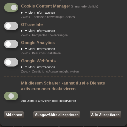
Moderator:
Circula Orionis Offiziere
Cookie Content Manager
Themen:
40
(immer erforderlich)
▼
Mehr Informationen
Zweck
:
Technisch notwendige Cookies
Anmelden
•
Registrieren
GTranslate
Benutzername:
▼
Mehr Informationen
Zweck
:
Kompatible Erweiterungen
Google Analytics
Passwort:
▼
Mehr Informationen
Zweck
:
Besucher-Statistiken
Ich habe mein Passwort vergessen
Angemeldet bleiben
Google Webfonts
▼
Mehr Informationen
Zweck
:
Zusätzliche Auswahlmöglichkeiten
Wer ist online?
Mit diesem Schalter kannst du alle Dienste
Insgesamt sind
156
Besucher online :: 0 sichtbare Mitglieder, 0 unsichtbare Mitglieder
aktivieren oder deaktivieren
und 156 Gäste (basierend auf den aktiven Besuchern der letzten 3 Minuten)
Der Besucherrekord liegt bei
732
Besuchern, die am 22. Mai 2024 02:53 gleichzeitig
online waren.
Alle Dienste aktivieren oder deaktivieren
Ablehnen
Ausgewählte akzeptieren
Alle Akzeptieren
Statistik
Beiträge insgesamt
6652
• Themen insgesamt
1749
• Mitglieder insgesamt
8
• Unser