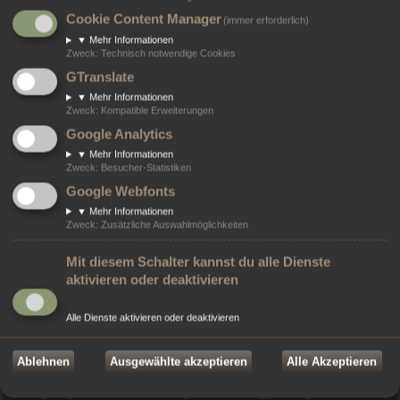
Moderator:
Circula Orionis Offiziere
Cookie Content Manager
Themen:
40
(immer erforderlich)
▼
Mehr Informationen
Zweck
:
Technisch notwendige Cookies
Anmelden
•
Registrieren
GTranslate
Benutzername:
▼
Mehr Informationen
Zweck
:
Kompatible Erweiterungen
Google Analytics
Passwort:
▼
Mehr Informationen
Zweck
:
Besucher-Statistiken
Ich habe mein Passwort vergessen
Angemeldet bleiben
Google Webfonts
▼
Mehr Informationen
Zweck
:
Zusätzliche Auswahlmöglichkeiten
Wer ist online?
Mit diesem Schalter kannst du alle Dienste
Insgesamt sind
273
Besucher online :: 0 sichtbare Mitglieder, 0 unsichtbare Mitglieder
aktivieren oder deaktivieren
und 273 Gäste (basierend auf den aktiven Besuchern der letzten 3 Minuten)
Der Besucherrekord liegt bei
732
Besuchern, die am 22. Mai 2024 02:53 gleichzeitig
online waren.
Alle Dienste aktivieren oder deaktivieren
Ablehnen
Ausgewählte akzeptieren
Alle Akzeptieren
Statistik
Beiträge insgesamt
6652
• Themen insgesamt
1749
• Mitglieder insgesamt
8
• Unser