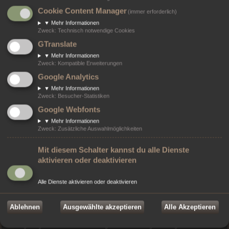
Moderator:
Circula Orionis Offiziere
Cookie Content Manager
Themen:
40
(immer erforderlich)
▼
Mehr Informationen
Zweck
:
Technisch notwendige Cookies
Anmelden
•
Registrieren
GTranslate
Benutzername:
▼
Mehr Informationen
Zweck
:
Kompatible Erweiterungen
Google Analytics
Passwort:
▼
Mehr Informationen
Zweck
:
Besucher-Statistiken
Ich habe mein Passwort vergessen
Angemeldet bleiben
Google Webfonts
▼
Mehr Informationen
Zweck
:
Zusätzliche Auswahlmöglichkeiten
Wer ist online?
Mit diesem Schalter kannst du alle Dienste
Insgesamt sind
255
Besucher online :: 0 sichtbare Mitglieder, 0 unsichtbare Mitglieder
aktivieren oder deaktivieren
und 255 Gäste (basierend auf den aktiven Besuchern der letzten 3 Minuten)
Der Besucherrekord liegt bei
732
Besuchern, die am 22. Mai 2024 02:53 gleichzeitig
online waren.
Alle Dienste aktivieren oder deaktivieren
Ablehnen
Ausgewählte akzeptieren
Alle Akzeptieren
Statistik
Beiträge insgesamt
6652
• Themen insgesamt
1749
• Mitglieder insgesamt
8
• Unser