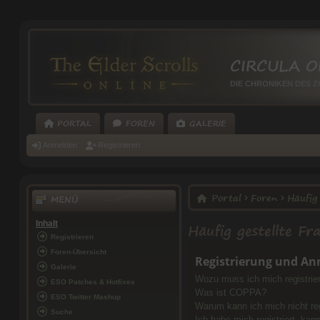
CIRCULA O
DIE CHRONIKEN DES Z
PORTAL
FOREN
GALERIE
Anmelden
Registrieren
Portal
Foren
Häufig 
MENÜ
Häufig gestellte Fr
Inhalt
Registrieren
Foren-Übersicht
Registrierung und A
Galerie
Wozu muss ich mich registrie
ESO Patches & Hotfixes
Was ist COPPA?
ESO Twitter Mashup
Warum kann ich mich nicht reg
Suche
Ich habe mich registriert, ka