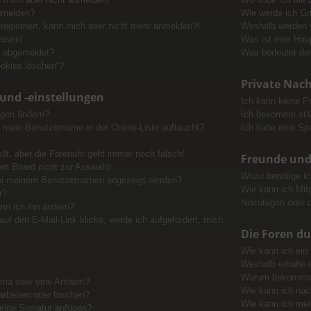
nmelden?
Wie werde ich Gr
 registriert, kann mich aber nicht mehr anmelden?!
Weshalb werden v
essen!
Was ist eine Hau
h abgemeldet?
Was bedeutet der
ookies löschen“?
Private Nac
und -einstellungen
Ich kann keine P
ngen ändern?
Ich bekomme stän
 mein Benutzername in der Online-Liste auftaucht?
Ich habe eine Sp
llt, aber die Forenuhr geht immer noch falsch!
Freunde und 
em Board nicht zur Auswahl!
Wozu benötige ich
 bei meinem Benutzernamen angezeigt werden?
Wie kann ich Mitg
r?
hinzufügen oder 
nn ich ihn ändern?
uf den E-Mail-Link klicke, werde ich aufgefordert, mich
Die Foren d
Wie kann ich ein
Weshalb erhalte 
Warum bekomme ic
ema oder eine Antwort?
Wie kann ich nac
arbeiten oder löschen?
Wie kann ich mei
eine Signatur anfügen?