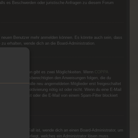
 falls es Beschwerden oder juristische Anfragen zu diesem Forum
ine neuen Benutzer mehr anmelden können. Es könnte auch sein, dass
 zu erhalten, wende dich an die Board-Administration.
iese stimmen, dann gibt es zwei Möglichkeiten. Wenn
COPPA
r deiner Erziehungsberechtigten den Anweisungen folgen, die du
en Boards müssen alle neu angemeldeten Mitglieder erst freigeschaltet
eteilt, ob eine Aktivierung nötig ist oder nicht. Wenn du eine E-Mail
t eingegeben hast oder die E-Mail von einem Spam-Filter blockiert
n Administrator.
 Wenn dies der Fall ist, wende dich an einen Board-Administrator, um
t der Website vorliegt, welches ein Administrator lösen muss.