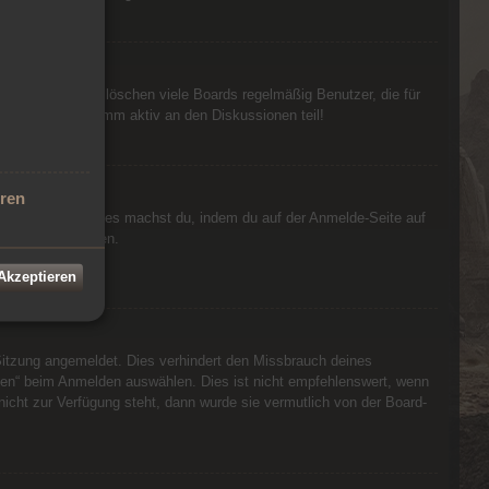
n?!
t hat. Außerdem löschen viele Boards regelmäßig Benutzer, die für
ach erneut und nimm aktiv an den Diskussionen teil!
eren
h zurücksetzen. Dies machst du, indem du auf der Anmelde-Seite auf
er anmelden können.
inistration.
 Akzeptieren
Sitzung angemeldet. Dies verhindert den Missbrauch deines
ben“ beim Anmelden auswählen. Dies ist nicht empfehlenswert, wenn
nicht zur Verfügung steht, dann wurde sie vermutlich von der Board-