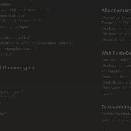
tellen?
Abonnement
wortmöglichkeiten erstellen?
 eine Umfrage?
Was ist der Unte
 Foren nicht zugreifen?
Thema oder For
ianhänge anfügen?
Wie kann ich ein
Wie kann ich ein
deratoren melden?
Wie deaktiviere 
chaltfläche beim Schreiben eines Beitrags?
t freigegeben werden?
Web Push-Be
ls neu?
Was sind Web Pu
Wie kann ich For
d Thementypen
empfangen?
Werde ich Benach
Weshalb ist die S
Was, wenn ich i
räge einfügen?
habe?
chungen?
?
Dateianhän
men?
Welche Dateianhä
Kann ich eine Üb