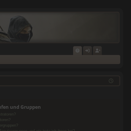
F
N
E
A
M
GI
Q
E
ST
L
RI
D
E
E
R
ufen und Gruppen
N
E
tratoren?
toren?
N
ergruppen?
Benutzergruppen und wie trete ich ihnen bei?