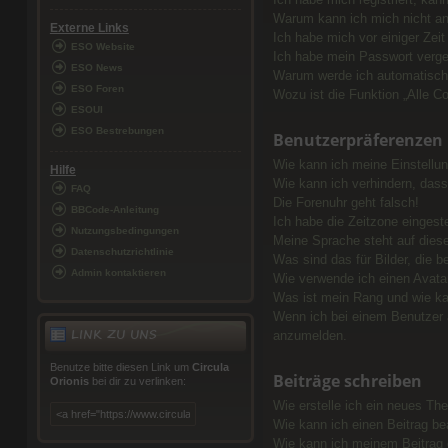
Warum kann ich mich nicht a
Externe Links
Ich habe mich vor einiger Zeit
ESO Website
Ich habe mein Passwort verg
ESO News
Warum werde ich automatisc
ESO Foren
Wozu ist die Funktion „Alle C
ESOUI
ESO Bestrebungen
Benutzerpräferenzen 
Wie kann ich meine Einstellu
Hilfe
Wie kann ich verhindern, dass
FAQ
Die Forenuhr geht falsch!
BBCode-Anleitung
Ich habe die Zeitzone eingeste
Nutzungsbedingungen
Meine Sprache steht auf dies
Datenschutzrichtlinie
Was sind das für Bilder, die
Admin kontaktieren
Wie verwende ich einen Avata
Was ist mein Rang und wie ka
Wenn ich bei einem Benutzer a
LINK ZU UNS
anzumelden.
Benutze bitte diesen Link um
Circula
Beiträge schreiben
Orionis
bei dir zu verlinken:
Wie erstelle ich ein neues Th
Wie kann ich einen Beitrag be
Wie kann ich meinem Beitrag 