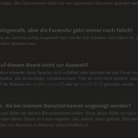
festlegen. Die Zeitzone kann dabei nur von registrierten Benutzern geändert werd
 eingestellt, aber die Forenuhr geht immer noch falsch!
du die Zeitzone richtig eingestellt hast und die Zeit trotzdem noch falsch ist,
Problem beheben kann.
auf diesem Board nicht zur Auswahl!
ation entweder deine Sprache nicht installiert oder niemand hat das Forum bis
hpaket, das du benötigst, installieren kann. Falls es noch nicht existiert, w
f der Website von
phpBB Limited
oder auf
phpBB.de
gefunden werden.
der, die bei meinem Benutzernamen angezeigt werden?
 zwei Bilder bei deinem Benutzernamen stehen. Eines dieser Bilder ist meist
l oder deinen Status im Forum angeben. Das andere, meist größere, Bild wird a
ches von Benutzer zu Benutzer unterschiedlich ist.