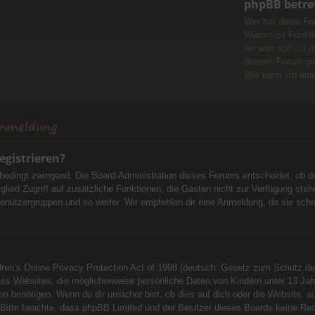
phpBB betre
Wer hat diese Fo
Warum ist Funktio
An wen soll ich 
diesem Forum gi
Wie kann ich ein
Anmeldung
egistrieren?
nbedingt zwingend. Die Board-Administration dieses Forums entscheidet, ob du
Mitglied Zugriff auf zusätzliche Funktionen, die Gästen nicht zur Verfügung st
Benutzergruppen und so weiter. Wir empfehlen dir eine Anmeldung, da sie schnell
n’s Online Privacy Protection Act of 1998 (deutsch: Gesetz zum Schutz der 
ass Websites, die möglicherweise persönliche Daten von Kindern unter 13 Ja
n benötigen. Wenn du dir unsicher bist, ob dies auf dich oder die Website, auf 
 Bitte beachte, dass phpBB Limited und der Besitzer dieses Boards keine Rech