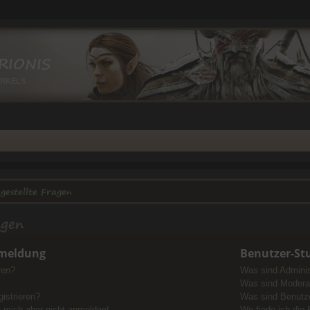
RIONIS
IRKELS
gestellte Fragen
agen
nmeldung
Benutzer-St
ren?
Was sind Adminis
Was sind Modera
istrieren?
Was sind Benutz
nn mich aber nicht anmelden!
Wo finde ich die 