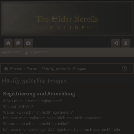
O
O
A
N
E
Anmelden
Registrieren
R
R
L
M
GI
Portal
Foren
Häufig gestellte Fragen
T
E
E
E
ST
Häufig gestellte Fragen
A
N
RI
L
RI
L
E
D
E
Registrierung und Anmeldung
E
R
Wozu muss ich mich registrieren?
N
E
Was ist COPPA?
Warum kann ich mich nicht registrieren?
N
Ich habe mich registriert, kann mich aber nicht anmelden!
Warum kann ich mich nicht anmelden?
Ich habe mich vor einiger Zeit registriert, kann mich aber nicht mehr