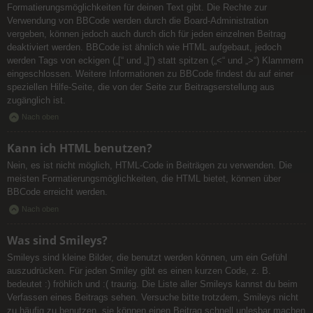
Formatierungsmöglichkeiten für deinen Text gibt. Die Rechte zur
Verwendung von BBCode werden durch die Board-Administration
vergeben, können jedoch auch durch dich für jeden einzelnen Beitrag
deaktiviert werden. BBCode ist ähnlich wie HTML aufgebaut, jedoch
werden Tags von eckigen („[“ und „]“) statt spitzen („<“ und „>“) Klammern
eingeschlossen. Weitere Informationen zu BBCode findest du auf einer
speziellen Hilfe-Seite, die von der Seite zur Beitragserstellung aus
zugänglich ist.
Nach oben
Kann ich HTML benutzen?
Nein, es ist nicht möglich, HTML-Code in Beiträgen zu verwenden. Die
meisten Formatierungsmöglichkeiten, die HTML bietet, können über
BBCode erreicht werden.
Nach oben
Was sind Smileys?
Smileys sind kleine Bilder, die benutzt werden können, um ein Gefühl
auszudrücken. Für jeden Smiley gibt es einen kurzen Code, z. B.
bedeutet :) fröhlich und :( traurig. Die Liste aller Smileys kannst du beim
Verfassen eines Beitrags sehen. Versuche bitte trotzdem, Smileys nicht
zu häufig zu benutzen, sie können einen Beitrag schnell unlesbar machen