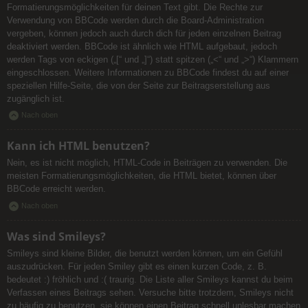
Formatierungsmöglichkeiten für deinen Text gibt. Die Rechte zur
Verwendung von BBCode werden durch die Board-Administration
vergeben, können jedoch auch durch dich für jeden einzelnen Beitrag
deaktiviert werden. BBCode ist ähnlich wie HTML aufgebaut, jedoch
werden Tags von eckigen („[“ und „]“) statt spitzen („<“ und „>“) Klammern
eingeschlossen. Weitere Informationen zu BBCode findest du auf einer
speziellen Hilfe-Seite, die von der Seite zur Beitragserstellung aus
zugänglich ist.
Nach oben
Kann ich HTML benutzen?
Nein, es ist nicht möglich, HTML-Code in Beiträgen zu verwenden. Die
meisten Formatierungsmöglichkeiten, die HTML bietet, können über
BBCode erreicht werden.
Nach oben
Was sind Smileys?
Smileys sind kleine Bilder, die benutzt werden können, um ein Gefühl
auszudrücken. Für jeden Smiley gibt es einen kurzen Code, z. B.
bedeutet :) fröhlich und :( traurig. Die Liste aller Smileys kannst du beim
Verfassen eines Beitrags sehen. Versuche bitte trotzdem, Smileys nicht
zu häufig zu benutzen, sie können einen Beitrag schnell unlesbar machen