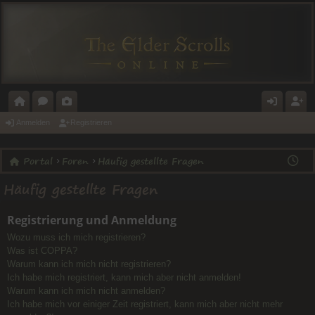
O
O
A
N
E
Anmelden
Registrieren
R
R
L
M
GI
Portal
Foren
Häufig gestellte Fragen
T
E
E
E
ST
Häufig gestellte Fragen
A
N
RI
L
RI
L
E
D
E
Registrierung und Anmeldung
E
R
Wozu muss ich mich registrieren?
N
E
Was ist COPPA?
Warum kann ich mich nicht registrieren?
N
Ich habe mich registriert, kann mich aber nicht anmelden!
Warum kann ich mich nicht anmelden?
Ich habe mich vor einiger Zeit registriert, kann mich aber nicht mehr