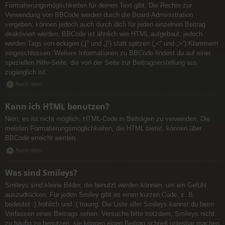
Formatierungsmöglichkeiten für deinen Text gibt. Die Rechte zur
Verwendung von BBCode werden durch die Board-Administration
vergeben, können jedoch auch durch dich für jeden einzelnen Beitrag
deaktiviert werden. BBCode ist ähnlich wie HTML aufgebaut, jedoch
werden Tags von eckigen („[“ und „]“) statt spitzen („<“ und „>“) Klammern
eingeschlossen. Weitere Informationen zu BBCode findest du auf einer
speziellen Hilfe-Seite, die von der Seite zur Beitragserstellung aus
zugänglich ist.
Nach oben
Kann ich HTML benutzen?
Nein, es ist nicht möglich, HTML-Code in Beiträgen zu verwenden. Die
meisten Formatierungsmöglichkeiten, die HTML bietet, können über
BBCode erreicht werden.
Nach oben
Was sind Smileys?
Smileys sind kleine Bilder, die benutzt werden können, um ein Gefühl
auszudrücken. Für jeden Smiley gibt es einen kurzen Code, z. B.
bedeutet :) fröhlich und :( traurig. Die Liste aller Smileys kannst du beim
Verfassen eines Beitrags sehen. Versuche bitte trotzdem, Smileys nicht
zu häufig zu benutzen, sie können einen Beitrag schnell unlesbar machen