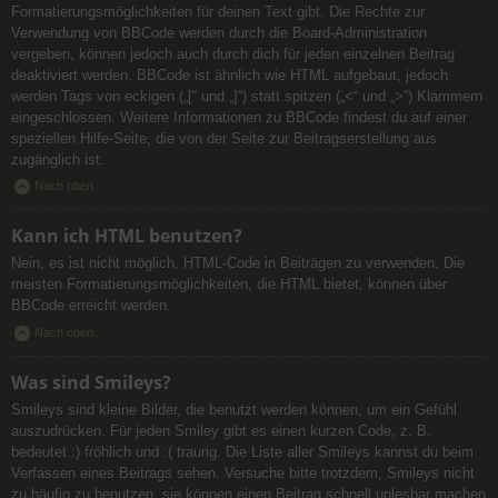
Formatierungsmöglichkeiten für deinen Text gibt. Die Rechte zur
Verwendung von BBCode werden durch die Board-Administration
vergeben, können jedoch auch durch dich für jeden einzelnen Beitrag
deaktiviert werden. BBCode ist ähnlich wie HTML aufgebaut, jedoch
werden Tags von eckigen („[“ und „]“) statt spitzen („<“ und „>“) Klammern
eingeschlossen. Weitere Informationen zu BBCode findest du auf einer
speziellen Hilfe-Seite, die von der Seite zur Beitragserstellung aus
zugänglich ist.
Nach oben
Kann ich HTML benutzen?
Nein, es ist nicht möglich, HTML-Code in Beiträgen zu verwenden. Die
meisten Formatierungsmöglichkeiten, die HTML bietet, können über
BBCode erreicht werden.
Nach oben
Was sind Smileys?
Smileys sind kleine Bilder, die benutzt werden können, um ein Gefühl
auszudrücken. Für jeden Smiley gibt es einen kurzen Code, z. B.
bedeutet :) fröhlich und :( traurig. Die Liste aller Smileys kannst du beim
Verfassen eines Beitrags sehen. Versuche bitte trotzdem, Smileys nicht
zu häufig zu benutzen, sie können einen Beitrag schnell unlesbar machen