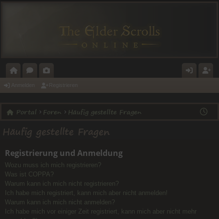
O
O
A
N
E
Anmelden
Registrieren
R
R
L
M
GI
Portal
Foren
Häufig gestellte Fragen
T
E
E
E
ST
Häufig gestellte Fragen
A
N
RI
L
RI
L
E
D
E
Registrierung und Anmeldung
E
R
Wozu muss ich mich registrieren?
N
E
Was ist COPPA?
Warum kann ich mich nicht registrieren?
N
Ich habe mich registriert, kann mich aber nicht anmelden!
Warum kann ich mich nicht anmelden?
Ich habe mich vor einiger Zeit registriert, kann mich aber nicht mehr