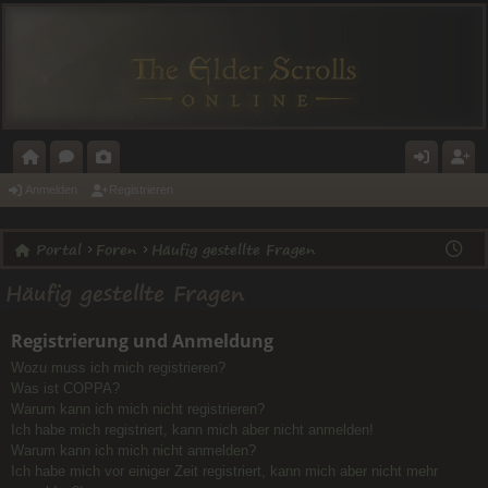
O
O
A
N
E
Anmelden
Registrieren
R
R
L
M
GI
Portal
Foren
Häufig gestellte Fragen
T
E
E
E
ST
Häufig gestellte Fragen
A
N
RI
L
RI
L
E
D
E
Registrierung und Anmeldung
E
R
Wozu muss ich mich registrieren?
N
E
Was ist COPPA?
Warum kann ich mich nicht registrieren?
N
Ich habe mich registriert, kann mich aber nicht anmelden!
Warum kann ich mich nicht anmelden?
Ich habe mich vor einiger Zeit registriert, kann mich aber nicht mehr