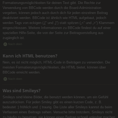
Formatierungsmöglichkeiten für deinen Text gibt. Die Rechte zur
Verwendung von BBCode werden durch die Board-Administration
vergeben, können jedoch auch durch dich für jeden einzelnen Beitrag
deaktiviert werden. BBCode ist ähnlich wie HTML aufgebaut, jedoch
werden Tags von eckigen („[“ und „]“) statt spitzen („<“ und „>“) Klammern
eingeschlossen. Weitere Informationen zu BBCode findest du auf einer
speziellen Hilfe-Seite, die von der Seite zur Beitragserstellung aus
zugänglich ist.
Nach oben
Kann ich HTML benutzen?
Nein, es ist nicht möglich, HTML-Code in Beiträgen zu verwenden. Die
meisten Formatierungsmöglichkeiten, die HTML bietet, können über
BBCode erreicht werden.
Nach oben
Was sind Smileys?
Smileys sind kleine Bilder, die benutzt werden können, um ein Gefühl
auszudrücken. Für jeden Smiley gibt es einen kurzen Code, z. B.
bedeutet :) fröhlich und :( traurig. Die Liste aller Smileys kannst du beim
Verfassen eines Beitrags sehen. Versuche bitte trotzdem, Smileys nicht
zu häufig zu benutzen, sie können einen Beitrag schnell unlesbar machen