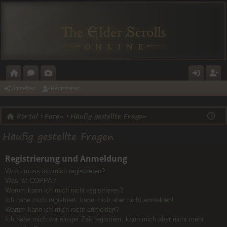
O
O
A
N
E
Anmelden
Registrieren
R
R
L
M
GI
Portal
Foren
Häufig gestellte Fragen
T
E
E
E
ST
Häufig gestellte Fragen
A
N
RI
L
RI
L
E
D
E
Registrierung und Anmeldung
E
R
Wozu muss ich mich registrieren?
N
E
Was ist COPPA?
Warum kann ich mich nicht registrieren?
N
Ich habe mich registriert, kann mich aber nicht anmelden!
Warum kann ich mich nicht anmelden?
Ich habe mich vor einiger Zeit registriert, kann mich aber nicht mehr