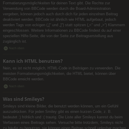
Formatierungsmöglichkeiten für deinen Text gibt. Die Rechte zur
Verwendung von BBCode werden durch die Board-Administration
vergeben, können jedoch auch durch dich für jeden einzelnen Beitrag
deaktiviert werden. BBCode ist ähnlich wie HTML aufgebaut, jedoch
werden Tags von eckigen („[“ und „]“) statt spitzen („<“ und „>“) Klammern
eingeschlossen. Weitere Informationen zu BBCode findest du auf einer
speziellen Hilfe-Seite, die von der Seite zur Beitragserstellung aus
zugänglich ist.
Nach oben
Kann ich HTML benutzen?
Nein, es ist nicht möglich, HTML-Code in Beiträgen zu verwenden. Die
meisten Formatierungsmöglichkeiten, die HTML bietet, können über
BBCode erreicht werden.
Nach oben
Was sind Smileys?
Smileys sind kleine Bilder, die benutzt werden können, um ein Gefühl
auszudrücken. Für jeden Smiley gibt es einen kurzen Code, z. B.
bedeutet :) fröhlich und :( traurig. Die Liste aller Smileys kannst du beim
Verfassen eines Beitrags sehen. Versuche bitte trotzdem, Smileys nicht
zu häufig zu benutzen, sie können einen Beitrag schnell unlesbar machen