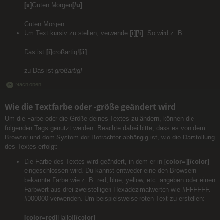
[u]
Guten Morgen
[/u]
Guten Morgen
Um Text kursiv zu stellen, verwende
[i][/i]
. So wird z. B.
Das ist
[i]
großartig!
[/i]
zu Das ist
großartig!
Nach oben
Wie die Textfarbe oder -größe geändert wird
Um die Farbe oder die Größe deines Textes zu ändern, können die
folgenden Tags genutzt werden. Beachte dabei bitte, dass es von dem
Browser und dem System der Betrachter abhängig ist, wie die Darstellung
des Textes erfolgt:
Die Farbe des Textes wird geändert, in dem er in
[color=][/color]
eingeschlossen wird. Du kannst entweder eine den Browsern
bekannte Farbe wie z. B. red, blue, yellow, etc. angeben oder einen
Farbwert aus drei zweistelligen Hexadezimalwerten wie #FFFFFF,
#000000 verwenden. Um beispielsweise roten Text zu erstellen:
[color=red]
Hallo!
[/color]