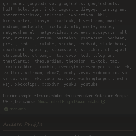
gofundme, googledrive, googleplus, googlesheets,
hudl, hulu, ign, imdb, imgur, indiegogo, instagram,
internetarchive, izlesene, jwplatform, khl,
kickstarter, libsyn, liveleak, livestream, mailru,
medium, metacafe, mixcloud, mlb, mrctv, msnbc,
natgeochannel, natgeovideo, nbcnews, nbcsports, nhl,
npr, nytimes, orfium, pastebin, pinterest, podbean,
prezi, reddit, rutube, scribd, sendvid, slideshare,
sportsnet, spotify, steamstore, stitcher, strawpoll,
streamable, streamja, teamcoco, ted, telegram,
theatlantic, theguardian, theonion, tiktok, tmz,
traileraddict, tumblr, twentyfoursevensports, twitch,
twitter, ustream, vbox7, veoh, vevo, videodetective,
vimeo, vine, vk, vocaroo, vox, washingtonpost, wshh,
wsj, xboxclips, xboxdvr, youku, youtube.
Für eine komplette Dokumentation der unterstützen Seiten und Beispiel
URLs, besuche die
MediaEmbed Plugin Documentation
.
Nach oben
Andere Punkte