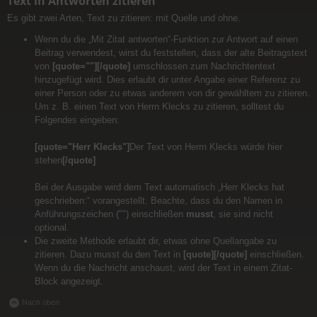
Text in Antworten zitieren
Es gibt zwei Arten, Text zu zitieren: mit Quelle und ohne.
Wenn du die „Mit Zitat antworten“-Funktion zur Antwort auf einen
Beitrag verwendest, wirst du feststellen, dass der alte Beitragstext
von
[quote=""][/quote]
umschlossen zum Nachrichtentext
hinzugefügt wird. Dies erlaubt dir unter Angabe einer Referenz zu
einer Person oder zu etwas anderem von dir gewähltem zu zitieren.
Um z. B. einen Text von Herrn Klecks zu zitieren, solltest du
Folgendes eingeben:
[quote="Herr Klecks"]
Der Text von Herrn Klecks würde hier
stehen
[/quote]
Bei der Ausgabe wird dem Text automatisch „Herr Klecks hat
geschrieben:“ vorangestellt. Beachte, dass du den Namen in
Anführungszeichen ("") einschließen
musst
, sie sind nicht
optional.
Die zweite Methode erlaubt dir, etwas ohne Quellangabe zu
zitieren. Dazu musst du den Text in
[quote][/quote]
einschließen.
Wenn du die Nachricht anschaust, wird der Text in einem Zitat-
Block angezeigt.
Nach oben