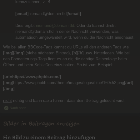
kennzeichnen; z. B.:
[email]
niemand@domain.tld
[/email]
Dies ergibt
niemand@domain.tld
. Oder du kannst direkt
niemand@domain.tld in deiner Nachricht verwenden, was
automatisch umgewandelt wird, wenn du die Nachricht anschaust.
Wie bei allen BBCode-Tags kannst du URLs all den anderen Tags wie
[img][/img]
(siehe nächsten Eintrag),
[b][/b]
usw. hinterlegen. Wie bei
den Formatierungs-Tags liegt es an dir, die richtige Reihenfolge beim
Öffnen und beim Schließen einzuhalten. So ist zum Beispiel:
[url=https://www.phpbb.com/]
[img]
https://www.phpbb.com/theme/images/logos/blue/160x52.png
[/url]
[/img]
nicht
richtig und kann dazu führen, dass dein Beitrag gelöscht wird.
Nach oben
Bilder in Beiträgen anzeigen
Ein Bild zu einem Beitrag hinzufügen