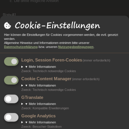
Die dritte mögliche Antwort
[list=A]
Cookie-Einstellungen
[*]
Die erste mögliche Antwort
[*]
Die zweite mögliche Antwort
[*]
Die dritte mögliche Antwort
Hier können die Einstellungen für Cookies vorgenommen werden, die evtl. gesetzt
[/list]
werden.
Allgemeine Hinweise und Informationen entnimm bitte unserer
Datenschutzerklärung
bzw. unseren
Nutzungsbedingungen
.
ergibt
Die erste mögliche Antwort
Login, Session Foren-Cookies
(immer erforderlich)
Die zweite mögliche Antwort
Die dritte mögliche Antwort
▼
Mehr Informationen
Zweck
:
Technisch notwendige Cookies
Cookie Content Manager
(immer erforderlich)
[list=i]
▼
Mehr Informationen
[*]
Die erste mögliche Antwort
Zweck
:
Technisch notwendige Cookies
[*]
Die zweite mögliche Antwort
GTranslate
[*]
Die dritte mögliche Antwort
[/list]
▼
Mehr Informationen
Zweck
:
Kompatible Erweiterungen
ergibt
Google Analytics
▼
Mehr Informationen
Die erste mögliche Antwort
Zweck
:
Besucher-Statistiken
Die zweite mögliche Antwort