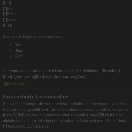
[list]
[*]
Rot
[*]
Blau
[*]
Gelb
[/list]
Dies würde folgende Liste ergeben:
Rot
Blau
Gelb
Alternativ kannst du auch den Listenpunkt-Stil definieren:
[list=disc]
[/list]
,
[list=circle][/list]
oder
[list=square][/list]
.
Nach oben
Eine sortierte Liste erstellen
Die zweite Listenart, die sortierte Liste, erlaubt dir, festzulegen, was den
Punkten vorangestellt wird. Um eine sortierte Liste zu erstellen, verwende
[list=1][/list]
für eine nummerierte oder alternativ
[list=a][/list]
für eine
alphabetische Liste. Wie bei der unsortierten Liste wird jeder Punkt durch
[*]
festgelegt. Zum Beispiel: