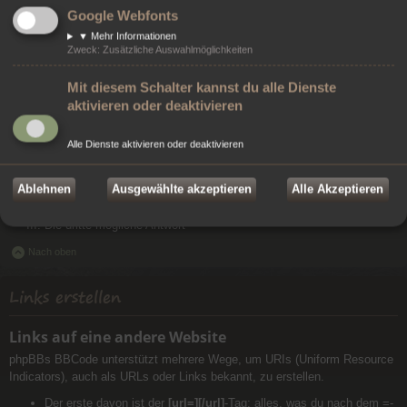
Die dritte mögliche Antwort
Google Webfonts
▼
Mehr Informationen
Zweck
:
Zusätzliche Auswahlmöglichkeiten
[list=I]
[*]
Die erste mögliche Antwort
Mit diesem Schalter kannst du alle Dienste
[*]
Die zweite mögliche Antwort
aktivieren oder deaktivieren
[*]
Die dritte mögliche Antwort
[/list]
Alle Dienste aktivieren oder deaktivieren
ergibt
Ablehnen
Ausgewählte akzeptieren
Alle Akzeptieren
Die erste mögliche Antwort
Die zweite mögliche Antwort
Die dritte mögliche Antwort
Nach oben
Links erstellen
Links auf eine andere Website
phpBBs BBCode unterstützt mehrere Wege, um URIs (Uniform Resource
Indicators), auch als URLs oder Links bekannt, zu erstellen.
Der erste davon ist der
[url=][/url]
-Tag; alles, was du nach dem =-