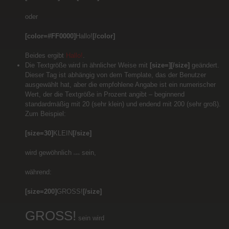
oder
[color=#FF0000]
Hallo!
[/color]
Beides ergibt
Hallo!
.
Die Textgröße wird in ähnlicher Weise mit
[size=][/size]
geändert.
Dieser Tag ist abhängig von dem Template, das der Benutzer
ausgewählt hat, aber die empfohlene Angabe ist ein numerischer
Wert, der die Textgröße in Prozent angibt – beginnend
standardmäßig mit 20 (sehr klein) und endend mit 200 (sehr groß).
Zum Beispiel:
[size=30]
KLEIN
[/size]
wird gewöhnlich
sein,
KLEIN
während:
[size=200]
GROSS!
[/size]
GROSS!
sein wird