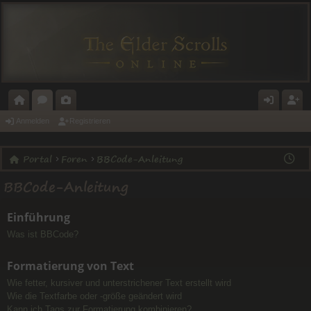
O
O
A
N
E
Anmelden
Registrieren
R
R
L
M
GI
Portal
Foren
BBCode-Anleitung
T
E
E
E
ST
BBCode-Anleitung
A
N
RI
L
RI
L
E
D
E
Einführung
E
R
Was ist BBCode?
N
E
Formatierung von Text
N
Wie fetter, kursiver und unterstrichener Text erstellt wird
Wie die Textfarbe oder -größe geändert wird
Kann ich Tags zur Formatierung kombinieren?