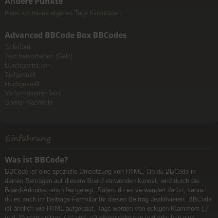
Andere Punkte
Kann ich meine eigenen Tags hinzufügen
Advanced BBCode Box BBCodes
Schriftart
Text hervorheben (Gelb)
Durchgestrichen
Tiefgestellt
Hochgestellt
Vorformatierter Text
Spoiler Nachricht
Einführung
Was ist BBCode?
BBCode ist eine spezielle Umsetzung von HTML. Ob du BBCode in
deinen Beiträgen auf diesem Board verwenden kannst, wird durch die
Board-Administration festgelegt. Sofern du es verwenden darfst, kannst
du es auch im Beitrags-Formular für diesen Beitrag deaktivieren. BBCode
ist ähnlich wie HTML aufgebaut, Tags werden von eckigen Klammern („[“
und „]“) statt spitzen („<“ und „>“) eingeschlossen und erlauben eine