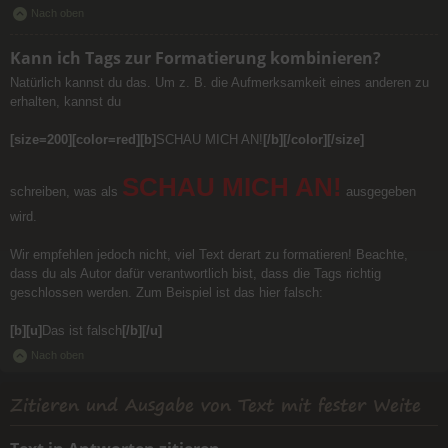
Nach oben
Kann ich Tags zur Formatierung kombinieren?
Natürlich kannst du das. Um z. B. die Aufmerksamkeit eines anderen zu
erhalten, kannst du
[size=200][color=red][b]
SCHAU MICH AN!
[/b][/color][/size]
SCHAU MICH AN!
schreiben, was als
ausgegeben
wird.
Wir empfehlen jedoch nicht, viel Text derart zu formatieren! Beachte,
dass du als Autor dafür verantwortlich bist, dass die Tags richtig
geschlossen werden. Zum Beispiel ist das hier falsch:
[b][u]
Das ist falsch
[/b][/u]
Nach oben
Zitieren und Ausgabe von Text mit fester Weite