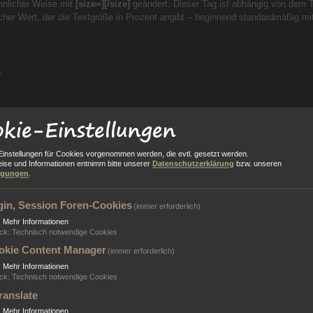
ähnlicher Weise mit
[size=][/size]
geändert. Dieser Tag ist abhängig von dem T
her Wert, der die Textgröße in Prozent angibt – beginnend standardmäßig mit
,
kie-Einstellungen
ze]
Einstellungen für Cookies vorgenommen werden, die evtl. gesetzt werden.
wird
ise und Informationen entnimm bitte unserer
Datenschutzerklärung
bzw. unseren
ngungen
.
gin, Session Foren-Cookies
(immer erforderlich)
rmatierung kombinieren?
▼
Mehr Informationen
. B. die Aufmerksamkeit eines anderen zu erhalten, kannst du
ck
:
Technisch notwendige Cookies
okie Content Manager
(immer erforderlich)
AU MICH AN!
[/b][/color][/size]
▼
Mehr Informationen
ck
:
Technisch notwendige Cookies
U MICH AN!
ranslate
ausgegeben wird.
▼
Mehr Informationen