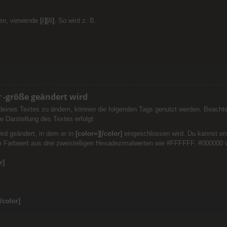
len, verwende
[i][/i]
. So wird z. B.
r -größe geändert wird
deines Textes zu ändern, können die folgenden Tags genutzt werden. Beacht
ie Darstellung des Textes erfolgt:
ird geändert, in dem er in
[color=][/color]
eingeschlossen wird. Du kannst ent
n Farbwert aus drei zweistelligen Hexadezimalwerten wie #FFFFFF, #000000 v
r]
[/color]