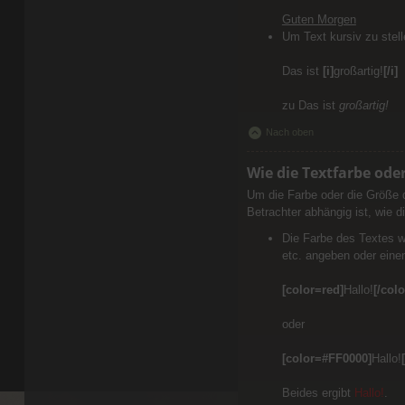
Guten Morgen
Um Text kursiv zu stel
Das ist
[i]
großartig!
[/i]
zu Das ist
großartig!
Nach oben
Wie die Textfarbe ode
Um die Farbe oder die Größe 
Betrachter abhängig ist, wie d
Die Farbe des Textes w
etc. angeben oder eine
[color=red]
Hallo!
[/colo
oder
[color=#FF0000]
Hallo!
Beides ergibt
Hallo!
.