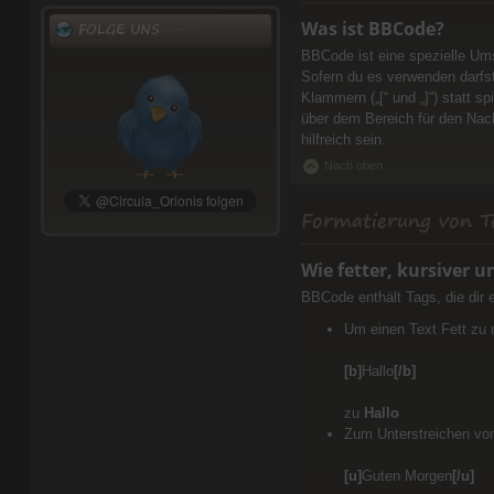
Was ist BBCode?
FOLGE UNS
BBCode ist eine spezielle Um
Sofern du es verwenden darfst
Klammern („[“ und „]“) statt 
über dem Bereich für den Nach
hilfreich sein.
Nach oben
Formatierung von T
Wie fetter, kursiver u
BBCode enthält Tags, die dir
Um einen Text Fett zu 
[b]
Hallo
[/b]
zu
Hallo
Zum Unterstreichen vo
[u]
Guten Morgen
[/u]