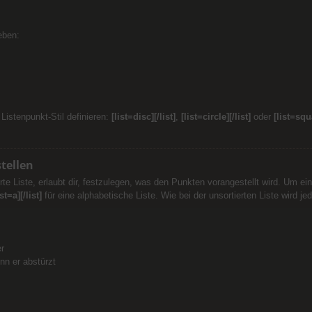
eben:
Listenpunkt-Stil definieren:
[list=disc][/list]
,
[list=circle][/list]
oder
[list=squa
stellen
erte Liste, erlaubt dir, festzulegen, was den Punkten vorangestellt wird. Um ei
ist=a][/list]
für eine alphabetische Liste. Wie bei der unsortierten Liste wird j
r
nn er abstürzt