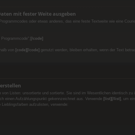
ten mit fester Weite ausgeben
ogrammcodes oder etwas anderes, das eine feste Textweite wie eine Courier-
ck Programmcode";
[/code]
rhalb von
[code][/code]
genutzt werden, bleiben erhalten, wenn der Text betrac
 erstellen
 von Listen: unsortierte und sortierte. Sie sind im Wesentlichen identisch zu
durch einen Aufzählungspunkt gekennzeichnet aus. Verwende
[list][/list]
, um ein
 Lieblingsfarben aufzulisten, verwende: