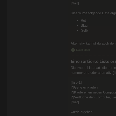
[/list]
Dies würde folgende Liste erg
Rot
Blau
Gelb
Alternativ kannst du auch den 
Nach oben
Eine sortierte Liste er
Die zweite Listenart, die sorti
nummerierte oder alternativ
[l
[list=1]
[*]
Gehe einkaufen
[*]
Kaufe einen neuen Compute
[*]
Verfluche den Computer, we
[/list]
würde ergeben: