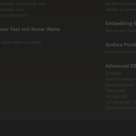
trichener Text erstellt wird
Ein Bild zu eine
 geändert wird
Dateien zu einem
ng kombinieren?
Embedding 
von Text mit fester Weite
Wie werden Medie
 fester Weite ausgeben
Andere Punk
Kann ich meine e
n
Advanced B
Schriftart
Text hervorheben
Durchgestrichen
Tiefgestellt
Hochgestellt
Vorformatierter T
Spoiler Nachricht