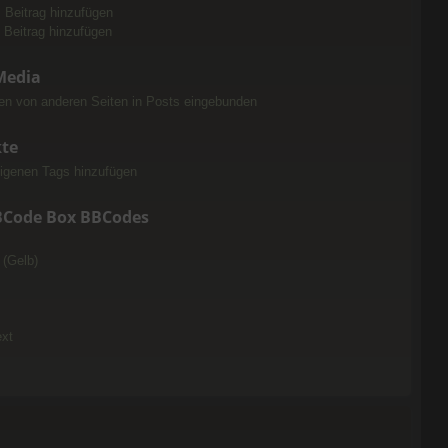
m Beitrag hinzufügen
 Beitrag hinzufügen
Media
n von anderen Seiten in Posts eingebunden
te
igenen Tags hinzufügen
BCode Box BBCodes
 (Gelb)
ext