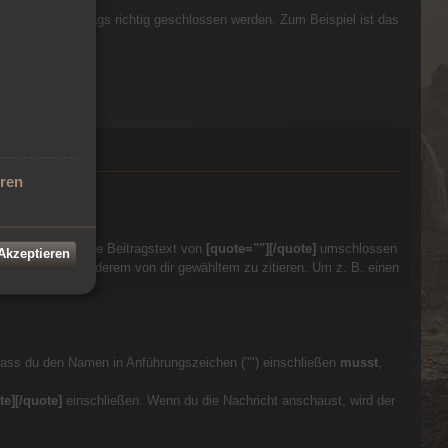
h bist, dass die Tags richtig geschlossen werden. Zum Beispiel ist das
eren
llen, dass der alte Beitragstext von
[quote=""][/quote]
umschlossen
 Akzeptieren
 oder zu etwas anderem von dir gewähltem zu zitieren. Um z. B. einen
 dass du den Namen in Anführungszeichen ("") einschließen
musst
,
te][/quote]
einschließen. Wenn du die Nachricht anschaust, wird der