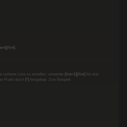
re][/list]
.
ne sortierte Liste zu erstellen, verwende
[list=1][/list]
für eine
eder Punkt durch
[*]
festgelegt. Zum Beispiel: