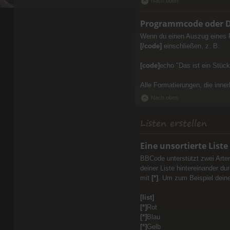
Nach oben
Programmcode oder Da
Wenn du einen Auszug eines Pr
[/code]
einschließen, z. B.
[code]
echo "Das ist ein Stü
Alle Formatierungen, die inne
Nach oben
Listen erstellen
Eine unsortierte Liste
BBCode unterstützt zwei Arten
deiner Liste hintereinander 
mit
[*]
. Um zum Beispiel deine
[list]
[*]
Rot
[*]
Blau
[*]
Gelb