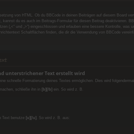
setzung von HTML. Ob du BBCode in deinen Beiträgen auf diesem Board verwe
, kannst du es auch im Beitrags-Formular für diesen Beitrag deaktivieren. 
spitzen („<“ und „>“) eingeschlossen und erlauben eine bessere Kontrolle, wa
richtentext Schaltflächen finden, die dir die Verwendung von BBCode vereinf
ext
nd unterstrichener Text erstellt wird
 eine schnelle Formatierung deines Textes ermöglichen. Dies wird folgenderm
machen, schließe ihn in
[b][/b]
ein. So wird z. B.
n Text benutze
[u][/u]
. So wird z. B. aus: