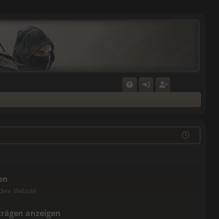
F
N
E
A
M
GI
Q
E
ST
L
RI
D
E
E
R
len
N
E
ndere Website
N
iträgen anzeigen