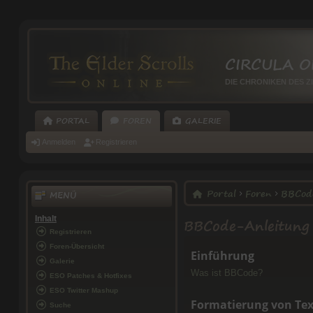
CIRCULA O
DIE CHRONIKEN DES Z
PORTAL
FOREN
GALERIE
Anmelden
Registrieren
Portal
Foren
BBCod
MENÜ
BBCode-Anleitung
Inhalt
Registrieren
Foren-Übersicht
Einführung
Galerie
Was ist BBCode?
ESO Patches & Hotfixes
ESO Twitter Mashup
Formatierung von Tex
Suche