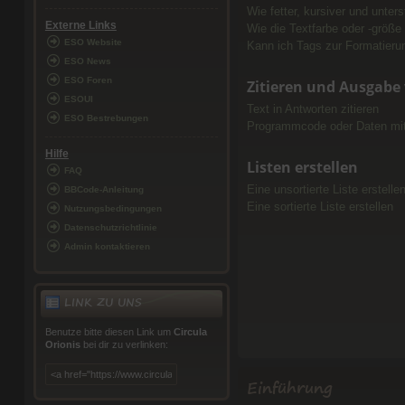
Wie fetter, kursiver und unters
Externe Links
Wie die Textfarbe oder -größe
ESO Website
Kann ich Tags zur Formatieru
ESO News
ESO Foren
Zitieren und Ausgabe 
ESOUI
Text in Antworten zitieren
ESO Bestrebungen
Programmcode oder Daten mit
Hilfe
Listen erstellen
FAQ
Eine unsortierte Liste erstelle
BBCode-Anleitung
Eine sortierte Liste erstellen
Nutzungsbedingungen
Datenschutzrichtlinie
Admin kontaktieren
LINK ZU UNS
Benutze bitte diesen Link um
Circula
Orionis
bei dir zu verlinken:
Einführung