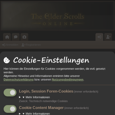
O
O
A
N
E
Anmelden
Registrieren
R
R
L
M
GI
Cookie-Einstellungen
Portal
Foren
T
E
E
E
ST
A
N
RI
L
RI
Hier können die Einstellungen für Cookies vorgenommen werden, die evtl. gesetzt
Anmelden
werden.
L
E
D
E
Allgemeine Hinweise und Informationen entnimm bitte unserer
Datenschutzerklärung
bzw. unseren
Nutzungsbedingungen
.
E
R
Benutzername:
N
E
Login, Session Foren-Cookies
(immer erforderlich)
Passwort:
▼
Mehr Informationen
N
Zweck
:
Technisch notwendige Cookies
Cookie Content Manager
Ich habe mein Passwort vergessen
(immer erforderlich)
▼
Mehr Informationen
Angemeldet bleiben