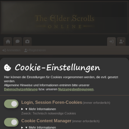
O
O
A
N
E
Anmelden
Registrieren
R
R
L
M
GI
Cookie-Einstellungen
Portal
Foren
T
E
E
E
ST
A
N
RI
L
RI
Hier können die Einstellungen für Cookies vorgenommen werden, die evtl. gesetzt
Anmelden
werden.
L
E
D
E
Allgemeine Hinweise und Informationen entnimm bitte unserer
Datenschutzerklärung
bzw. unseren
Nutzungsbedingungen
.
E
R
Benutzername:
N
E
Login, Session Foren-Cookies
(immer erforderlich)
Passwort:
▼
Mehr Informationen
N
Zweck
:
Technisch notwendige Cookies
Cookie Content Manager
Ich habe mein Passwort vergessen
(immer erforderlich)
▼
Mehr Informationen
Angemeldet bleiben