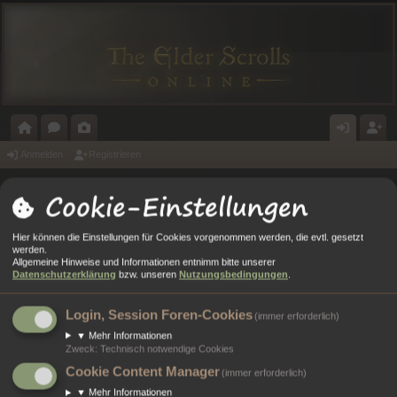
O
O
A
N
E
Anmelden
Registrieren
R
R
L
M
GI
Cookie-Einstellungen
Portal
Foren
T
E
E
E
ST
A
N
RI
L
RI
Hier können die Einstellungen für Cookies vorgenommen werden, die evtl. gesetzt
Anmelden
werden.
L
E
D
E
Allgemeine Hinweise und Informationen entnimm bitte unserer
Datenschutzerklärung
bzw. unseren
Nutzungsbedingungen
.
E
R
Benutzername:
N
E
Login, Session Foren-Cookies
(immer erforderlich)
Passwort:
▼
Mehr Informationen
N
Zweck
:
Technisch notwendige Cookies
Cookie Content Manager
Ich habe mein Passwort vergessen
(immer erforderlich)
▼
Mehr Informationen
Angemeldet bleiben