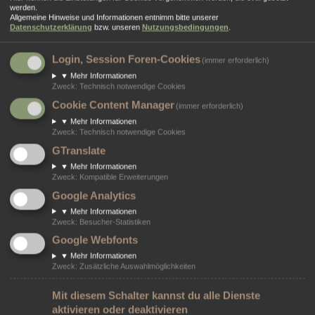
werden.
lassen.
Allgemeine Hinweise und Informationen entnimm bitte unserer
Datenschutzerklärung
bzw. unseren
Nutzungsbedingungen
.
Login, Session Foren-Cookies
(immer erforderlich)
Dein Name:
Bitte trage deinen Namen ein, damit deine Nachricht zugeordnet werden kann.
▼
Mehr Informationen
Zweck
:
Technisch notwendige Cookies
Cookie Content Manager
(immer erforderlich)
Deine E-Mail-Adresse:
Bitte trage eine gültige E-Mail-Adresse ein, damit wir dich kontaktieren können.
▼
Mehr Informationen
Zweck
:
Technisch notwendige Cookies
GTranslate
Wiederhole die E-Mail Adresse:
▼
Mehr Informationen
Zweck
:
Kompatible Erweiterungen
Grund:
Google Analytics
▼
Mehr Informationen
Zweck
:
Besucher-Statistiken
Nachrichtentext:
Google Webfonts
▼
Mehr Informationen
Zweck
:
Zusätzliche Auswahlmöglichkeiten
Mit diesem Schalter kannst du alle Dienste
aktivieren oder deaktivieren