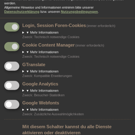
werden.
lassen.
Allgemeine Hinweise und Informationen entnimm bitte unserer
Datenschutzerklärung
bzw. unseren
Nutzungsbedingungen
.
Login, Session Foren-Cookies
(immer erforderlich)
Dein Name:
Bitte trage deinen Namen ein, damit deine Nachricht zugeordnet werden kann.
▼
Mehr Informationen
Zweck
:
Technisch notwendige Cookies
Cookie Content Manager
(immer erforderlich)
Deine E-Mail-Adresse:
Bitte trage eine gültige E-Mail-Adresse ein, damit wir dich kontaktieren können.
▼
Mehr Informationen
Zweck
:
Technisch notwendige Cookies
GTranslate
Wiederhole die E-Mail Adresse:
▼
Mehr Informationen
Zweck
:
Kompatible Erweiterungen
Grund:
Google Analytics
▼
Mehr Informationen
Zweck
:
Besucher-Statistiken
Nachrichtentext:
Google Webfonts
▼
Mehr Informationen
Zweck
:
Zusätzliche Auswahlmöglichkeiten
Mit diesem Schalter kannst du alle Dienste
aktivieren oder deaktivieren