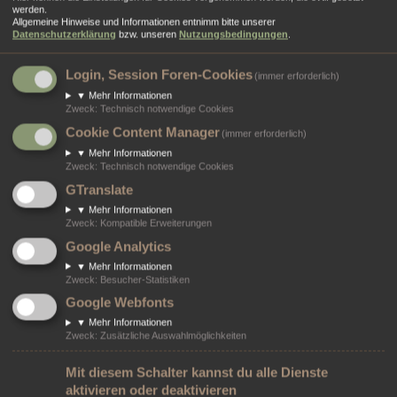
werden.
lassen.
Allgemeine Hinweise und Informationen entnimm bitte unserer
Datenschutzerklärung
bzw. unseren
Nutzungsbedingungen
.
Login, Session Foren-Cookies
(immer erforderlich)
Dein Name:
Bitte trage deinen Namen ein, damit deine Nachricht zugeordnet werden kann.
▼
Mehr Informationen
Zweck
:
Technisch notwendige Cookies
Cookie Content Manager
(immer erforderlich)
Deine E-Mail-Adresse:
Bitte trage eine gültige E-Mail-Adresse ein, damit wir dich kontaktieren können.
▼
Mehr Informationen
Zweck
:
Technisch notwendige Cookies
GTranslate
Wiederhole die E-Mail Adresse:
▼
Mehr Informationen
Zweck
:
Kompatible Erweiterungen
Grund:
Google Analytics
▼
Mehr Informationen
Zweck
:
Besucher-Statistiken
Nachrichtentext:
Google Webfonts
▼
Mehr Informationen
Zweck
:
Zusätzliche Auswahlmöglichkeiten
Mit diesem Schalter kannst du alle Dienste
aktivieren oder deaktivieren